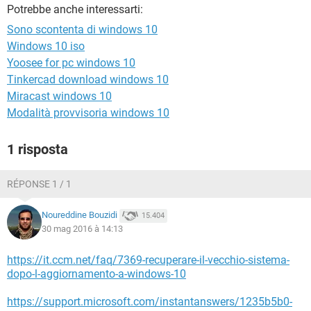
TIKTOK
FACEBOOK
Potrebbe anche interessarti:
Sono scontenta di windows 10
HARDWARE
Windows 10 iso
Yoosee for pc windows 10
Tinkercad download windows 10
Miracast windows 10
Modalità provvisoria windows 10
1 risposta
RÉPONSE 1 / 1
Noureddine Bouzidi
15.404
30 mag 2016 à 14:13
https://it.ccm.net/faq/7369-recuperare-il-vecchio-sistema-
dopo-l-aggiornamento-a-windows-10
https://support.microsoft.com/instantanswers/1235b5b0-