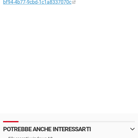
bf94-4b77-9cbd-1c1a8337070c
POTREBBE ANCHE INTERESSARTI