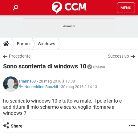
MENU
HOME
COVID-19
GAMING
GUIDE
Forum
Windows
INTRATTENIMENTO
ANDROID
COVID-19
GAMING
DOWNLOAD
Precedente
Successivo
iOS
WINDOWS 10
INTRATTENIMENTO
ANDROID
Sono scontenta di windows 10
INSTAGRAM
COVID-19
WHATSAPP
GAMING
Chiuso
FORUM
iOS
WINDOWS 10
TIKTOK
INTRATTENIMENTO
FACEBOOK
ANDROID
arianna68
- 28 mag 2016 à 18:38
INSTAGRAM
COVID-19
WHATSAPP
GAMING
GLOSSARIO
Noureddine Bouzidi
-
30 mag 2016 à 14:13
HARDWARE
iOS
WINDOWS 10
TIKTOK
INTRATTENIMENTO
FACEBOOK
ANDROID
INSTAGRAM
COVID-19
WHATSAPP
GAMING
ho scaricato windows 10 e tutto va male. Il pc e lento e
HARDWARE
iOS
WINDOWS 10
addirittura il mio schermo e scuro, voglio ritornare a
TIKTOK
INTRATTENIMENTO
FACEBOOK
ANDROID
windows 7
INSTAGRAM
WHATSAPP
HARDWARE
iOS
WINDOWS 10
TIKTOK
FACEBOOK
Share
INSTAGRAM
WHATSAPP
HARDWARE