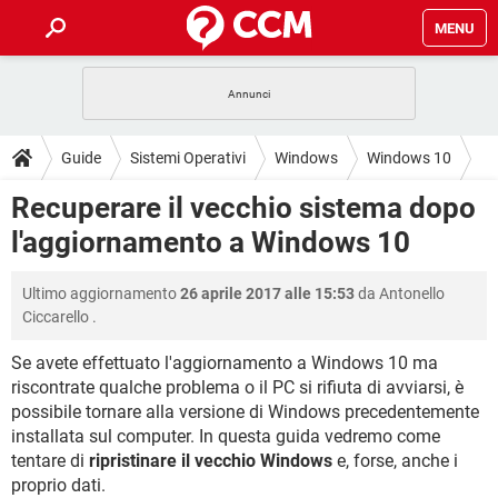
MENU
HOME
COVID-19
GAMING
GUIDE
Guide
Sistemi Operativi
Windows
Windows 10
INTRATTENIMENTO
ANDROID
COVID-19
GAMING
DOWNLOAD
Recuperare il vecchio sistema dopo
iOS
WINDOWS 10
INTRATTENIMENTO
ANDROID
l'aggiornamento a Windows 10
INSTAGRAM
COVID-19
WHATSAPP
GAMING
FORUM
iOS
WINDOWS 10
TIKTOK
INTRATTENIMENTO
FACEBOOK
ANDROID
Ultimo aggiornamento
26 aprile 2017 alle 15:53
da
Antonello
INSTAGRAM
COVID-19
WHATSAPP
GAMING
GLOSSARIO
HARDWARE
iOS
Ciccarello
.
WINDOWS 10
TIKTOK
INTRATTENIMENTO
FACEBOOK
ANDROID
INSTAGRAM
COVID-19
WHATSAPP
GAMING
Se avete effettuato l'aggiornamento a Windows 10 ma
HARDWARE
iOS
WINDOWS 10
riscontrate qualche problema o il PC si rifiuta di avviarsi, è
TIKTOK
INTRATTENIMENTO
FACEBOOK
ANDROID
possibile tornare alla versione di Windows precedentemente
INSTAGRAM
WHATSAPP
HARDWARE
iOS
WINDOWS 10
installata sul computer. In questa guida vedremo come
TIKTOK
FACEBOOK
tentare di
ripristinare il vecchio Windows
e, forse, anche i
INSTAGRAM
WHATSAPP
proprio dati.
HARDWARE