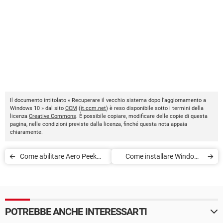
Il documento intitolato « Recuperare il vecchio sistema dopo l'aggiornamento a
Windows 10 » dal sito
CCM
(
it.ccm.net
) è reso disponibile sotto i termini della
licenza
Creative Commons
. È possibile copiare, modificare delle copie di questa
pagina, nelle condizioni previste dalla licenza, finché questa nota appaia
chiaramente.
Come abilitare Aero Peek
Come installare Windows
Anteprima
10 da USB o DVD
POTREBBE ANCHE INTERESSARTI