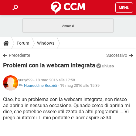
MENU
HOME
COVID-19
GAMING
GUIDE
Forum
Windows
INTRATTENIMENTO
ANDROID
COVID-19
GAMING
DOWNLOAD
Precedente
Successivo
iOS
WINDOWS 10
INTRATTENIMENTO
ANDROID
Problemi con la webcam integrata
INSTAGRAM
COVID-19
WHATSAPP
GAMING
Chiuso
FORUM
iOS
WINDOWS 10
TIKTOK
INTRATTENIMENTO
FACEBOOK
ANDROID
yuriyd99
- 18 mag 2016 alle 17:58
INSTAGRAM
COVID-19
WHATSAPP
GAMING
GLOSSARIO
Noureddine Bouzidi
-
19 mag 2016 alle 15:39
HARDWARE
iOS
WINDOWS 10
TIKTOK
INTRATTENIMENTO
FACEBOOK
ANDROID
INSTAGRAM
COVID-19
WHATSAPP
GAMING
Ciao, ho un problema con la webcam integrata, non riesco
HARDWARE
iOS
WINDOWS 10
ad aprirla in nessuna occasione. Qunado cerco di aprirla mi
TIKTOK
INTRATTENIMENTO
FACEBOOK
ANDROID
dice, che potrebbe essere utilizzata da altri programmi.... Vi
INSTAGRAM
WHATSAPP
prego aiutatemi. Il mio portatile e' acer aspire 5334.
HARDWARE
iOS
WINDOWS 10
TIKTOK
FACEBOOK
INSTAGRAM
WHATSAPP
HARDWARE