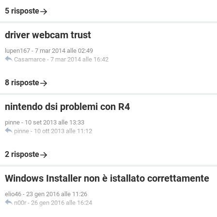
5 risposte
driver webcam trust
lupen167
-
7 mar 2014 alle 02:49
Casamarce
-
7 mar 2014 alle 16:42
8 risposte
nintendo dsi problemi con R4
pinne
-
10 set 2013 alle 13:33
pinne
-
10 ott 2013 alle 11:12
2 risposte
Windows Installer non è istallato correttamente
elio46
-
23 gen 2016 alle 11:26
n00r
-
26 gen 2016 alle 16:24