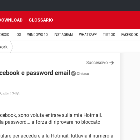
DOWNLOAD
GLOSSARIO
DROID
iOS
WINDOWS 10
INSTAGRAM
WHATSAPP
TIKTOK
FACEBOOK
work
Successivo
cebook e password email
Chiuso
 alle 17:28
ebook, sono voluta entrare sulla mia Hotmail.
la password... a forza di riprovare ho bloccato
lulare per accedere alla Hotmail, tuttavia il numero a