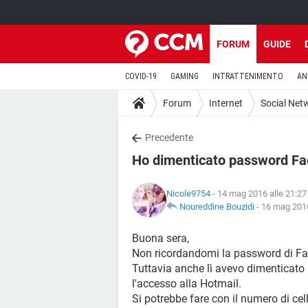
FORUM
GUIDE
COVID-19
GAMING
INTRATTENIMENTO
AN
Forum
Internet
Social Net
Precedente
Ho dimenticato password Fa
Nicole9754
- 14 mag 2016 alle 21:27
Noureddine Bouzidi
-
16 mag 2016
Buona sera,
Non ricordandomi la password di Fac
Tuttavia anche lì avevo dimenticato 
l'accesso alla Hotmail.
Si potrebbe fare con il numero di cel