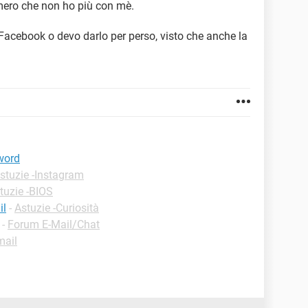
mero che non ho più con mè.
 Facebook o devo darlo per perso, visto che anche la
word
stuzie -Instagram
tuzie -BIOS
il
-
Astuzie -Curiosità
-
Forum E-Mail/Chat
mail