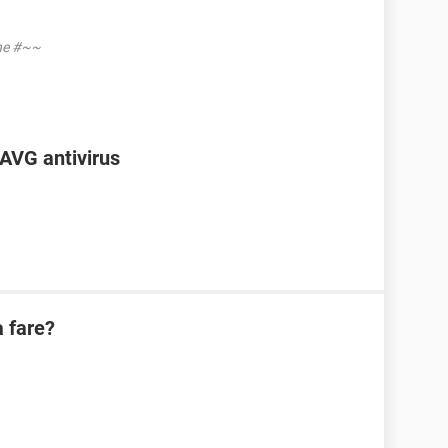
one #~~
 AVG antivirus
a fare?