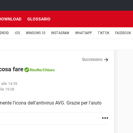
DOWNLOAD
GLOSSARIO
DROID
iOS
WINDOWS 10
INSTAGRAM
WHATSAPP
TIKTOK
FACEBOOK
Successivo
cosa fare
Risolto
/Chiuso
 alle 14:39
lle 19:38
te l'icona dell'antivirus AVG. Grazie per l'aiuto