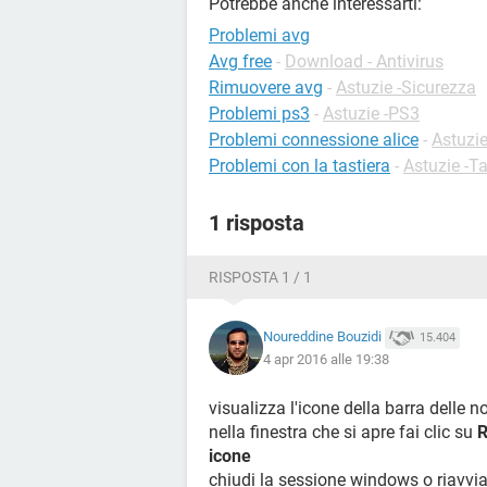
Potrebbe anche interessarti:
Problemi avg
Avg free
-
Download - Antivirus
Rimuovere avg
-
Astuzie -Sicurezza
Problemi ps3
-
Astuzie -PS3
Problemi connessione alice
-
Astuzie
Problemi con la tastiera
-
Astuzie -Ta
1 risposta
RISPOSTA 1 / 1
Noureddine Bouzidi
15.404
4 apr 2016 alle 19:38
visualizza l'icone della barra delle n
nella finestra che si apre fai clic su
R
icone
chiudi la sessione windows o riavvia