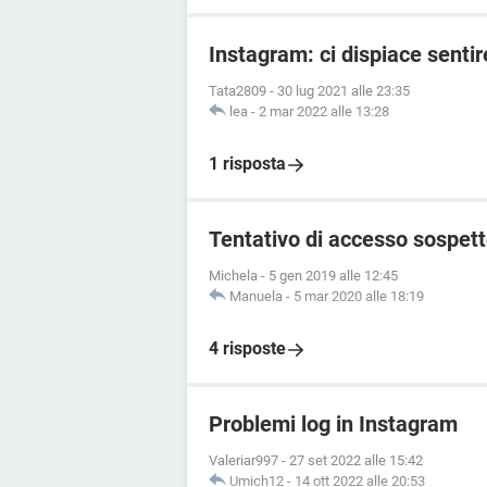
Instagram: ci dispiace senti
Tata2809
-
30 lug 2021 alle 23:35
lea
-
2 mar 2022 alle 13:28
1 risposta
Tentativo di accesso sospett
Michela
-
5 gen 2019 alle 12:45
Manuela
-
5 mar 2020 alle 18:19
4 risposte
Problemi log in Instagram
Valeriar997
-
27 set 2022 alle 15:42
Umich12
-
14 ott 2022 alle 20:53