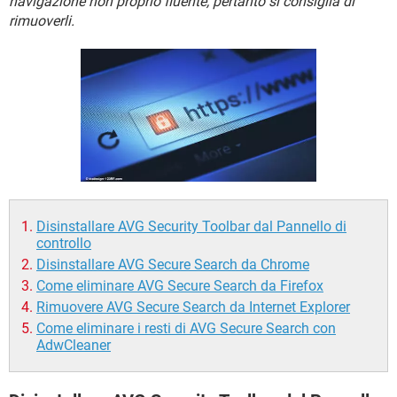
navigazione non proprio fluente, pertanto si consiglia di
TIKTOK
FACEBOOK
rimuoverli.
HARDWARE
Disinstallare AVG Security Toolbar dal Pannello di
controllo
Disinstallare AVG Secure Search da Chrome
Come eliminare AVG Secure Search da Firefox
Rimuovere AVG Secure Search da Internet Explorer
Come eliminare i resti di AVG Secure Search con
AdwCleaner