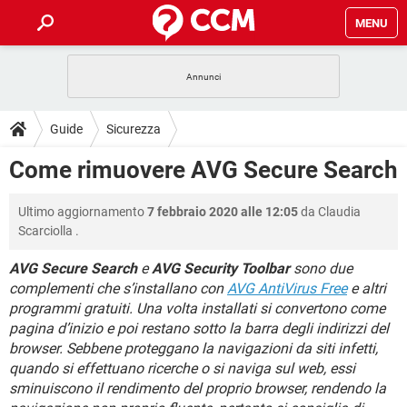
MENU
HOME
COVID-19
GAMING
GUIDE
Guide
Sicurezza
INTRATTENIMENTO
ANDROID
COVID-19
GAMING
DOWNLOAD
Come rimuovere AVG Secure Search
iOS
WINDOWS 10
INTRATTENIMENTO
ANDROID
INSTAGRAM
COVID-19
WHATSAPP
GAMING
FORUM
Ultimo aggiornamento
7 febbraio 2020 alle 12:05
da
Claudia
iOS
WINDOWS 10
TIKTOK
INTRATTENIMENTO
FACEBOOK
ANDROID
Scarciolla
.
INSTAGRAM
COVID-19
WHATSAPP
GAMING
GLOSSARIO
HARDWARE
iOS
WINDOWS 10
AVG Secure Search
e
AVG Security Toolbar
sono due
TIKTOK
INTRATTENIMENTO
FACEBOOK
ANDROID
complementi che s’installano con
AVG AntiVirus Free
e altri
INSTAGRAM
COVID-19
WHATSAPP
GAMING
HARDWARE
iOS
WINDOWS 10
programmi gratuiti. Una volta installati si convertono come
TIKTOK
INTRATTENIMENTO
FACEBOOK
ANDROID
pagina d’inizio e poi restano sotto la barra degli indirizzi del
INSTAGRAM
WHATSAPP
browser. Sebbene proteggano la navigazioni da siti infetti,
HARDWARE
iOS
WINDOWS 10
quando si effettuano ricerche o si naviga sul web, essi
TIKTOK
FACEBOOK
INSTAGRAM
WHATSAPP
sminuiscono il rendimento del proprio browser, rendendo la
HARDWARE