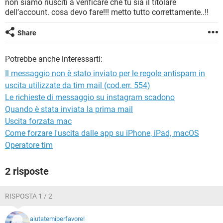
non siamo riusciti a verificare che tu sia il titolare
TIKTOK
FACEBOOK
dell’account. cosa devo fare!!! metto tutto correttamente..!!
HARDWARE
Share
Potrebbe anche interessarti:
Il messaggio non è stato inviato per le regole antispam in
uscita utilizzate da tim mail (cod.err. 554)
Le richieste di messaggio su instagram scadono
Quando è stata inviata la prima mail
Uscita forzata mac
Come forzare l'uscita dalle app su iPhone, iPad, macOS
Operatore tim
2 risposte
RISPOSTA 1 / 2
aiutatemiperfavore!