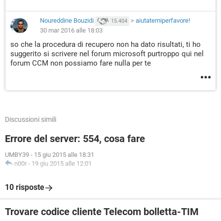
Noureddine Bouzidi
>
aiutatemiperfavore!
15.404
30 mar 2016 alle 18:03
so che la procedura di recupero non ha dato risultati, ti ho
suggerito si scrivere nel forum microsoft purtroppo qui nel
forum CCM non possiamo fare nulla per te
Discussioni simili
Errore del server: 554, cosa fare
UMBY39
-
15 giu 2015 alle 18:31
n00r
-
19 giu 2015 alle 12:01
10 risposte
Trovare codice cliente Telecom bolletta-TIM