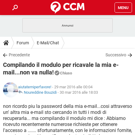
MENU
HOME
COVID-19
GAMING
GUIDE
Forum
E-Mail/Chat
INTRATTENIMENTO
ANDROID
COVID-19
GAMING
DOWNLOAD
Precedente
Successivo
iOS
WINDOWS 10
INTRATTENIMENTO
ANDROID
Compilando il modulo per ricavale la mia e-
INSTAGRAM
COVID-19
WHATSAPP
GAMING
FORUM
iOS
WINDOWS 10
mail...non va nulla!
Chiuso
TIKTOK
INTRATTENIMENTO
FACEBOOK
ANDROID
INSTAGRAM
COVID-19
WHATSAPP
GAMING
GLOSSARIO
HARDWARE
iOS
WINDOWS 10
aiutatemiperfavore!
- 29 mar 2016 alle 00:04
TIKTOK
INTRATTENIMENTO
FACEBOOK
ANDROID
Noureddine Bouzidi
-
30 mar 2016 alle 18:03
INSTAGRAM
COVID-19
WHATSAPP
GAMING
HARDWARE
iOS
WINDOWS 10
non ricordo piu la password della mia e-mail...cosi attraverso
TIKTOK
INTRATTENIMENTO
FACEBOOK
ANDROID
INSTAGRAM
WHATSAPP
un' altra mia e-mail sto cercando in tutti i modi di
HARDWARE
iOS
WINDOWS 10
recuperarla... ma compilando il modulo mi dice : Abbiamo
TIKTOK
FACEBOOK
ricevuto recentemente numerose richieste per ottenere
INSTAGRAM
WHATSAPP
l'accesso a ....... sfortunatamente, con le informazioni fornite,
HARDWARE