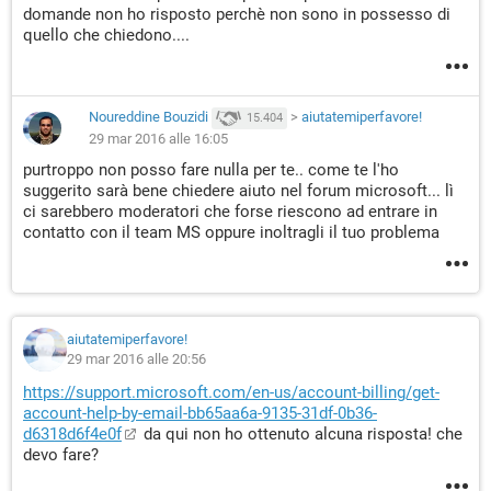
domande non ho risposto perchè non sono in possesso di
quello che chiedono....
Noureddine Bouzidi
>
aiutatemiperfavore!
15.404
29 mar 2016 alle 16:05
purtroppo non posso fare nulla per te.. come te l'ho
suggerito sarà bene chiedere aiuto nel forum microsoft... lì
ci sarebbero moderatori che forse riescono ad entrare in
contatto con il team MS oppure inoltragli il tuo problema
aiutatemiperfavore!
29 mar 2016 alle 20:56
https://support.microsoft.com/en-us/account-billing/get-
account-help-by-email-bb65aa6a-9135-31df-0b36-
d6318d6f4e0f
da qui non ho ottenuto alcuna risposta! che
devo fare?