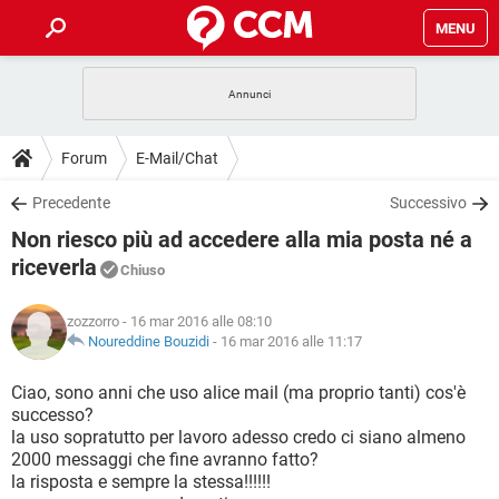
MENU
HOME
COVID-19
GAMING
GUIDE
Forum
E-Mail/Chat
INTRATTENIMENTO
ANDROID
COVID-19
GAMING
DOWNLOAD
Precedente
Successivo
iOS
WINDOWS 10
INTRATTENIMENTO
ANDROID
Non riesco più ad accedere alla mia posta né a
INSTAGRAM
COVID-19
WHATSAPP
GAMING
FORUM
iOS
WINDOWS 10
riceverla
Chiuso
TIKTOK
INTRATTENIMENTO
FACEBOOK
ANDROID
INSTAGRAM
COVID-19
WHATSAPP
GAMING
GLOSSARIO
HARDWARE
iOS
WINDOWS 10
zozzorro
- 16 mar 2016 alle 08:10
TIKTOK
INTRATTENIMENTO
FACEBOOK
ANDROID
Noureddine Bouzidi
-
16 mar 2016 alle 11:17
INSTAGRAM
COVID-19
WHATSAPP
GAMING
HARDWARE
iOS
WINDOWS 10
Ciao, sono anni che uso alice mail (ma proprio tanti) cos'è
TIKTOK
INTRATTENIMENTO
FACEBOOK
ANDROID
INSTAGRAM
WHATSAPP
successo?
HARDWARE
iOS
WINDOWS 10
la uso sopratutto per lavoro adesso credo ci siano almeno
TIKTOK
FACEBOOK
2000 messaggi che fine avranno fatto?
INSTAGRAM
WHATSAPP
la risposta e sempre la stessa!!!!!!
HARDWARE