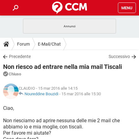
MENU
HOME
COVID-19
GAMING
GUIDE
Forum
E-Mail/Chat
INTRATTENIMENTO
ANDROID
COVID-19
GAMING
DOWNLOAD
Precedente
Successivo
iOS
WINDOWS 10
INTRATTENIMENTO
ANDROID
Non riesco ad entrare nella mia mail Tiscali
INSTAGRAM
COVID-19
WHATSAPP
GAMING
FORUM
iOS
WINDOWS 10
Chiuso
TIKTOK
INTRATTENIMENTO
FACEBOOK
ANDROID
INSTAGRAM
COVID-19
WHATSAPP
GAMING
GLOSSARIO
HARDWARE
iOS
CLAUDIO
- 15 mar 2016 alle 14:15
WINDOWS 10
TIKTOK
INTRATTENIMENTO
FACEBOOK
ANDROID
Noureddine Bouzidi
-
15 mar 2016 alle 15:30
INSTAGRAM
COVID-19
WHATSAPP
GAMING
HARDWARE
iOS
WINDOWS 10
Ciao,
TIKTOK
INTRATTENIMENTO
FACEBOOK
ANDROID
INSTAGRAM
WHATSAPP
Non riesciamo ad aprire nessuna delle mie 2 mail che
HARDWARE
iOS
WINDOWS 10
TIKTOK
FACEBOOK
abbiamo io e mia moglie, con tiscali.
INSTAGRAM
WHATSAPP
Per favore mi aiutate?
HARDWARE