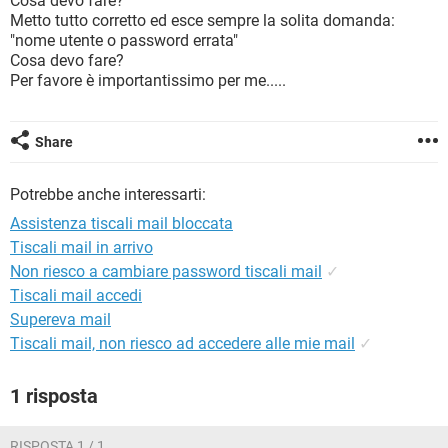
Cosa devo fare?
TIKTOK
FACEBOOK
Metto tutto corretto ed esce sempre la solita domanda:
"nome utente o password errata"
HARDWARE
Cosa devo fare?
Per favore è importantissimo per me.....
Share
Potrebbe anche interessarti:
Assistenza tiscali mail bloccata
Tiscali mail in arrivo
Non riesco a cambiare password tiscali mail
✓
Tiscali mail accedi
Supereva mail
Tiscali mail, non riesco ad accedere alle mie mail
✓
1 risposta
RISPOSTA 1 / 1