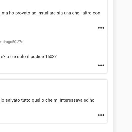
o ma ho provato ad installare sia una che l'altro con
>
drago50.27c
re? o c'è solo il codice 1603?
. Ho salvato tutto quello che mi interessava ed ho