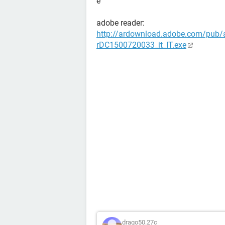
e
adobe reader:
http://ardownload.adobe.com/pub
rDC1500720033_it_IT.exe
drago50.27c