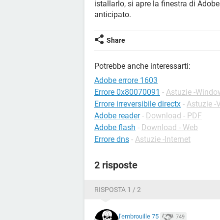
istallarlo, si apre la finestra di Ad
anticipato.
Share
Potrebbe anche interessarti:
Adobe errore 1603
Errore 0x80070091
-
Astuzie -Windo
Errore irreversibile directx
-
Astuzie -
Adobe reader
-
Download - PDF
Adobe flash
-
Download - Web
Errore dns
-
Astuzie -Internet
2 risposte
RISPOSTA 1 / 2
l'embrouille 75
749