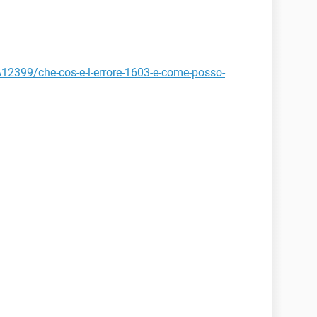
A12399/che-cos-e-l-errore-1603-e-come-posso-