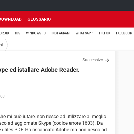
DOWNLOAD
GLOSSARIO
DROID
iOS
WINDOWS 10
INSTAGRAM
WHATSAPP
TIKTOK
FACEBOOK
mi
Successivo
ype ed istallare Adobe Reader.
:08
he mi può iutare, non riesco ad utilizzare al meglio
esco ad aggiornate Skype (codice errore 1603). Da
e i files PDF. Ho riscaricato Adobe ma non riesco ad