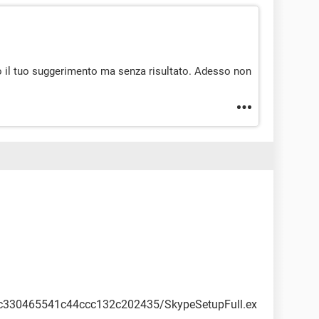
to il tuo suggerimento ma senza risultato. Adesso non
2c330465541c44ccc132c202435/SkypeSetupFull.ex