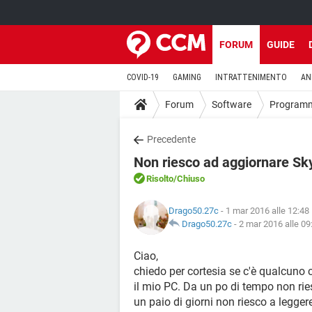
FORUM
GUIDE
COVID-19
GAMING
INTRATTENIMENTO
AN
Forum
Software
Program
Precedente
Non riesco ad aggiornare Sk
Risolto
/Chiuso
Drago50.27c
- 1 mar 2016 alle 12:48
Drago50.27c
-
2 mar 2016 alle 09
Ciao,
chiedo per cortesia se c'è qualcuno c
il mio PC. Da un po di tempo non ri
un paio di giorni non riesco a legger