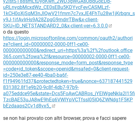
y2istST88smLtDyoKwh_2WD3gWGAsOpqGoEDb-
uRLnyqbMcxdWz_CE0sEBu5KDYvcFevCASMLzf-
1kCH0oXjSqM3nJIQwV21fmm7c7vxJE4FhTu28w1jKrbqrx_s
y9J-1ifAvIrHs9A28ZpgG9mdrrTBw&x-client-
SKU=ID_NETSTANDARD2_0&x-client-ver=6.3.0.0
o da questo
https://login.microsoftonline.com/common/oauth2/authori
ze?client_id=00000002-0000-0ff1-ce00-
000000000000&redirect_uri=https%3a%2f%2foutlook.office
365.com%2fowa%2f&resource=00000002-0000-0ff1-ce00-
000000000000&response_mode=form_post&response_type
=code+id_token&scope=openid&msafed=0&client-request-
id=250e3e87-ee40-4ba0-ba6f-
f1f94961fd37&protectedtoken=true&nonce=637187441529
831382.8f1e9b20-9c8f-4db7-97b9-
a075eddce95e&state=Dcs5FoAwCABRos_jYEIWgeNkIa2l15fi
TzcBAE53uJA8wE9hEq6VWlYpVCTfssl05IQ6ZWNdg1F5KP
bEzdaaps2Cv1d8vx5_
se non hai provato con altri browser, prova e facci sapere