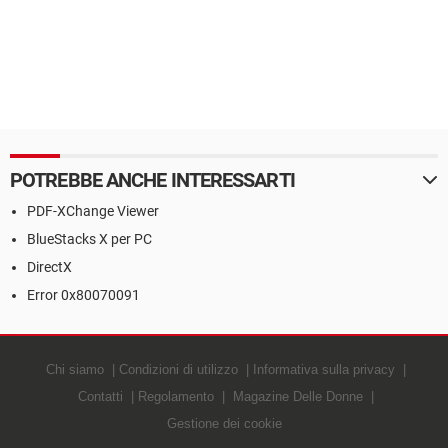
POTREBBE ANCHE INTERESSARTI
PDF-XChange Viewer
BlueStacks X per PC
DirectX
Error 0x80070091
Chi siamo
Condizioni di utilizzo
Informativa sulla privacy
Contatti
Regolamento
Magazine Delle Donne
Gestione dei cookie