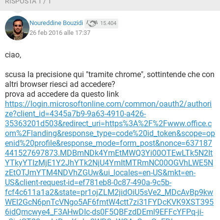
RISPOSTA 1 / 1
Noureddine Bouzidi
15.404
26 feb 2016 alle 17:37
ciao,
scusa la precisione qui "tramite chrome", sottintende che con
altri browser riesci ad accedere?
prova ad accedere da questo link
https://login.microsoftonline.com/common/oauth2/authori
ze?client_id=4345a7b9-9a63-4910-a426-
35363201d503&redirect_uri=https%3A%2F%2Fwww.office.c
om%2Flanding&response_type=code%20id_token&scope=op
enid%20profile&response_mode=form_post&nonce=637187
441527697873.MDBmNDk4YmEtMWQ3Yi00OTEwLTk5N2It
YTkyYTIzMjE1Y2JhYTk2NjU4YmItMTRmNC00OGVhLWE5N
zEtOTJmYTM4NDVhZGUw&ui_locales=en-US&mkt=en-
US&client-request-id=ef781eb8-0c87-490a-9c5b-
fcf4c611a1a2&state=pr1ojZLM2jidOiU5sVe2_MDcAvBp9kw
WEI2GcN6pnTcVNgo5AF6fmtW4ctt7zi31FYDcKVK9XST395
6idQmcwye4_F3AHwDIc-ds0F5QBFzdDEml9EFFcYFPq-ji-