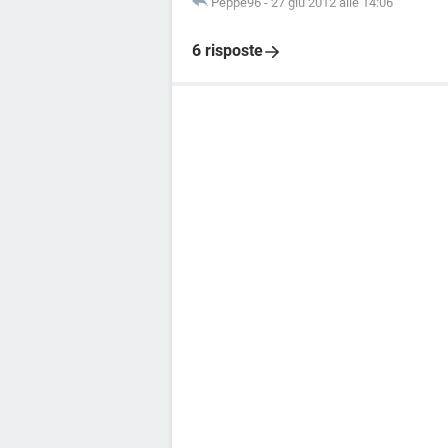
Peppe96
-
27 giu 2012 alle 14:06
6 risposte