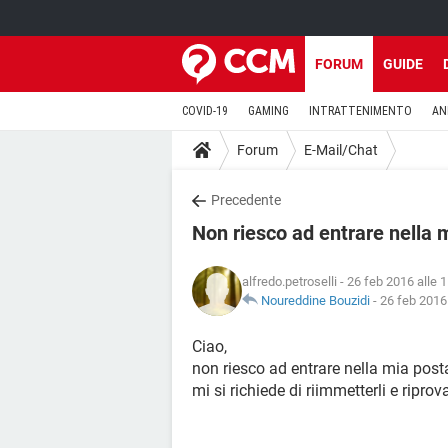
FORUM
GUIDE
COVID-19
GAMING
INTRATTENIMENTO
AN
Forum
E-Mail/Chat
Precedente
Non riesco ad entrare nella 
alfredo.petroselli
- 26 feb 2016 alle 
Noureddine Bouzidi
-
26 feb 2016 
Ciao,
non riesco ad entrare nella mia post
mi si richiede di riimmetterli e ripro