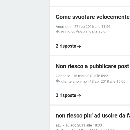
Come svuotare velocemente l
Anemone
-
27 feb 2016 alle 11:56
n00r
-
29 feb 2016 alle 17:28
2 risposte
Non riesco a pubblicare pos
Gabriella
-
15 mar 2018 alle 09:21
utente anonimo
-
13 apr 2018 alle 16:00
3 risposte
non riesco piu' ad uscire da
azul
-
10 ago 2011 alle 18:03