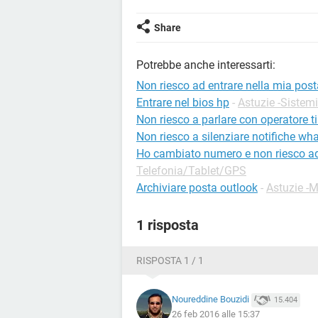
Share
Potrebbe anche interessarti:
Non riesco ad entrare nella mia post
Entrare nel bios hp
-
Astuzie -Sistemi
Non riesco a parlare con operatore t
Non riesco a silenziare notifiche wh
Ho cambiato numero e non riesco a
Telefonia/Tablet/GPS
Archiviare posta outlook
-
Astuzie -M
1 risposta
RISPOSTA 1 / 1
Noureddine Bouzidi
15.404
26 feb 2016 alle 15:37