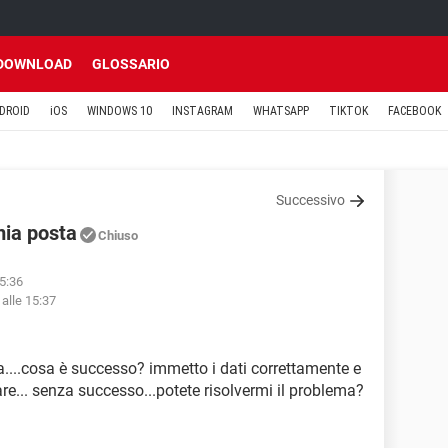
DOWNLOAD
GLOSSARIO
DROID
iOS
WINDOWS 10
INSTAGRAM
WHATSAPP
TIKTOK
FACEBOOK
Successivo
mia posta
Chiuso
15:36
alle 15:37
a....cosa è successo? immetto i dati correttamente e
vare... senza successo...potete risolvermi il problema?