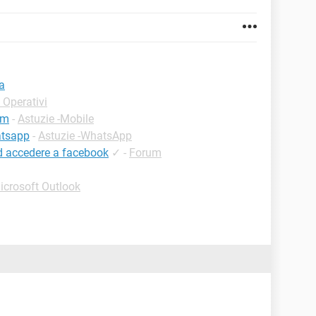
a
 Operativi
im
-
Astuzie -Mobile
atsapp
-
Astuzie -WhatsApp
d accedere a facebook
✓
-
Forum
icrosoft Outlook