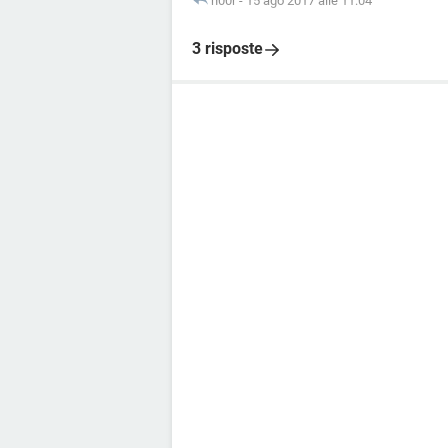
n00r
-
15 ago 2017 alle 11:04
3 risposte