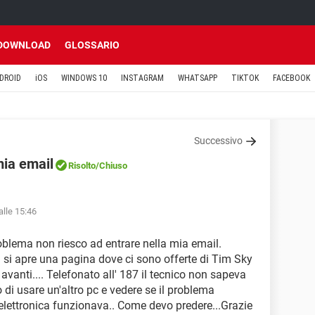
DOWNLOAD
GLOSSARIO
DROID
iOS
WINDOWS 10
INSTAGRAM
WHATSAPP
TIKTOK
FACEBOOK
Successivo
mia email
Risolto
/Chiuso
alle 15:46
roblema non riesco ad entrare nella mia email.
 si apre una pagina dove ci sono offerte di Tim Sky
vanti.... Telefonato all' 187 il tecnico non sapeva
o di usare un'altro pc e vedere se il problema
 elettronica funzionava.. Come devo predere...Grazie