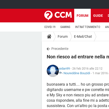
FORUM
GUIDE
COVID-19
GAMING
INTRATTENIMENTO
AN
Forum
E-Mail/Chat
Precedente
Non riesco ad entrare nella 
aidan99
- 26 feb 2016 alle 22:12
Noureddine Bouzidi
-
1 mar 2016 
buonasera a tutti.... ho un grosso p
digitando username e pw corrette mi
e My Sky e non riesco piu ad andare a
cosa rispondere, alla fine mi a adett
sussisteva. Con un'altro pc la posta