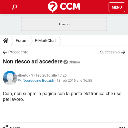
MENU
HOME
COVID-19
GAMING
GUIDE
Forum
E-Mail/Chat
INTRATTENIMENTO
ANDROID
COVID-19
GAMING
DOWNLOAD
Precedente
Successivo
iOS
WINDOWS 10
INTRATTENIMENTO
ANDROID
Non riesco ad accedere
INSTAGRAM
COVID-19
WHATSAPP
GAMING
Chiuso
FORUM
iOS
WINDOWS 10
TIKTOK
INTRATTENIMENTO
FACEBOOK
ANDROID
alberto
- 17 feb 2016 alle 17:26
INSTAGRAM
COVID-19
WHATSAPP
GAMING
GLOSSARIO
Noureddine Bouzidi
-
18 feb 2016 alle 16:55
HARDWARE
iOS
WINDOWS 10
TIKTOK
INTRATTENIMENTO
FACEBOOK
ANDROID
INSTAGRAM
COVID-19
WHATSAPP
GAMING
Ciao, non si apre la pagina con la posta elettronica che uso
HARDWARE
iOS
WINDOWS 10
per lavoro.
TIKTOK
INTRATTENIMENTO
FACEBOOK
ANDROID
INSTAGRAM
WHATSAPP
HARDWARE
iOS
WINDOWS 10
TIKTOK
FACEBOOK
INSTAGRAM
WHATSAPP
HARDWARE