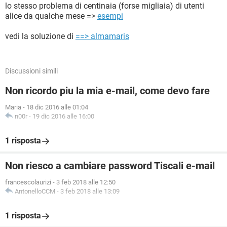
lo stesso problema di centinaia (forse migliaia) di utenti
alice da qualche mese =>
esempi
vedi la soluzione di
==> almamaris
Discussioni simili
Non ricordo piu la mia e-mail, come devo fare
Maria
-
18 dic 2016 alle 01:04
n00r
-
19 dic 2016 alle 16:00
1 risposta
Non riesco a cambiare password Tiscali e-mail
francescolaurizi
-
3 feb 2018 alle 12:50
AntonelloCCM
-
3 feb 2018 alle 13:09
1 risposta