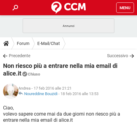
MENU
HOME
COVID-19
GAMING
GUIDE
Forum
E-Mail/Chat
INTRATTENIMENTO
ANDROID
COVID-19
GAMING
DOWNLOAD
Precedente
Successivo
iOS
WINDOWS 10
INTRATTENIMENTO
ANDROID
Non riesco più a entrare nella mia email di
INSTAGRAM
COVID-19
WHATSAPP
GAMING
FORUM
iOS
WINDOWS 10
alice.it
Chiuso
TIKTOK
INTRATTENIMENTO
FACEBOOK
ANDROID
INSTAGRAM
COVID-19
WHATSAPP
GAMING
GLOSSARIO
HARDWARE
iOS
WINDOWS 10
Andrea
- 17 feb 2016 alle 21:21
TIKTOK
INTRATTENIMENTO
FACEBOOK
ANDROID
Noureddine Bouzidi
-
18 feb 2016 alle 13:53
INSTAGRAM
COVID-19
WHATSAPP
GAMING
HARDWARE
iOS
WINDOWS 10
Ciao,
TIKTOK
INTRATTENIMENTO
FACEBOOK
ANDROID
INSTAGRAM
WHATSAPP
volevo sapere come mai da due giorni non riesco più a
HARDWARE
iOS
WINDOWS 10
entrare nella mia email di alice.it
TIKTOK
FACEBOOK
INSTAGRAM
WHATSAPP
HARDWARE