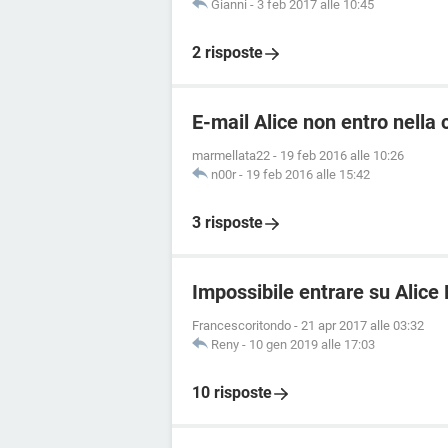
Gianni
-
3 feb 2017 alle 10:45
2 risposte
E-mail Alice non entro nella 
marmellata22
-
19 feb 2016 alle 10:26
n00r
-
19 feb 2016 alle 15:42
3 risposte
Impossibile entrare su Alice
Francescoritondo
-
21 apr 2017 alle 03:32
Reny
-
10 gen 2019 alle 17:03
10 risposte