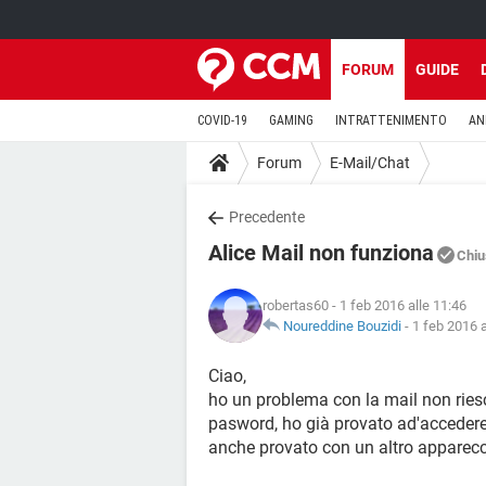
FORUM
GUIDE
COVID-19
GAMING
INTRATTENIMENTO
AN
Forum
E-Mail/Chat
Precedente
Alice Mail non funziona
Chiu
robertas60
- 1 feb 2016 alle 11:46
Noureddine Bouzidi
-
1 feb 2016 a
Ciao,
ho un problema con la mail non ries
pasword, ho già provato ad'accedere 
anche provato con un altro apparecc