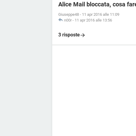
Alice Mail bloccata, cosa far
Giuseppe48
-
11 apr 2016 alle 11:09
n00r
-
11 apr 2016 alle 13:56
3 risposte