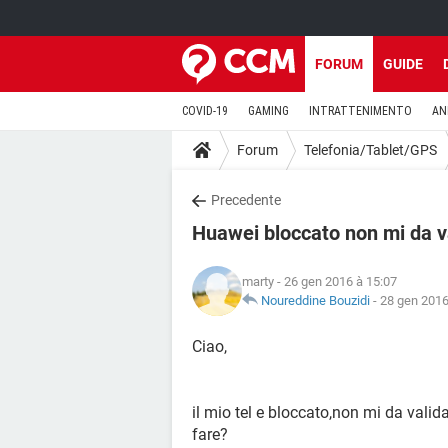
FORUM
GUIDE
COVID-19
GAMING
INTRATTENIMENTO
AN
Forum
Telefonia/Tablet/GPS
Precedente
Huawei bloccato non mi da v
marty
- 26 gen 2016 à 15:07
Noureddine Bouzidi
-
28 gen 2016
Ciao,
il mio tel e bloccato,non mi da val
fare?