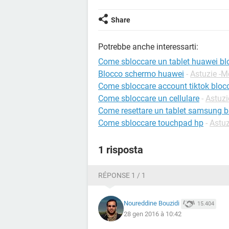
Share
Potrebbe anche interessarti:
Come sbloccare un tablet huawei bl
Blocco schermo huawei
-
Astuzie -M
Come sbloccare account tiktok bloc
Come sbloccare un cellulare
-
Astuzi
Come resettare un tablet samsung b
Come sbloccare touchpad hp
-
Astuz
1 risposta
RÉPONSE 1 / 1
Noureddine Bouzidi
15.404
28 gen 2016 à 10:42