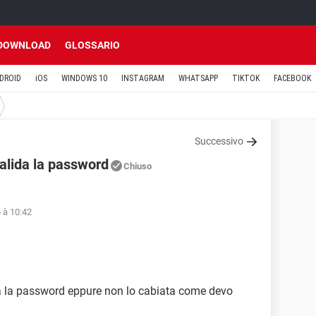
DOWNLOAD
GLOSSARIO
DROID
iOS
WINDOWS 10
INSTAGRAM
WHATSAPP
TIKTOK
FACEBOOK
Successivo
alida la password
Chiuso
 à 10:42
ida la password eppure non lo cabiata come devo