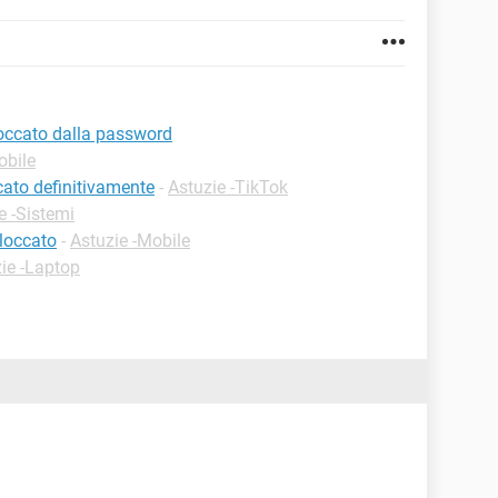
occato dalla password
obile
cato definitivamente
-
Astuzie -TikTok
e -Sistemi
loccato
-
Astuzie -Mobile
ie -Laptop