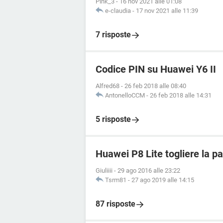
Pink_3
-
16 nov 2021 alle 01:08
e-claudia
-
17 nov 2021 alle 11:39
7 risposte
Codice PIN su Huawei Y6 II
Alfred68
-
26 feb 2018 alle 08:40
AntonelloCCM
-
26 feb 2018 alle 14:31
5 risposte
Huawei P8 Lite togliere la 
Giuliiii
-
29 ago 2016 alle 23:22
Tsrm81
-
27 ago 2019 alle 14:15
87 risposte