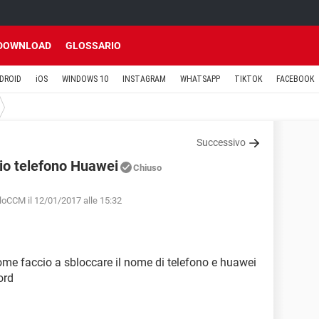
DOWNLOAD
GLOSSARIO
DROID
iOS
WINDOWS 10
INSTAGRAM
WHATSAPP
TIKTOK
FACEBOOK
Successivo
mio telefono Huawei
Chiuso
loCCM il 12/01/2017 alle 15:32
come faccio a sbloccare il nome di telefono e huawei
ord