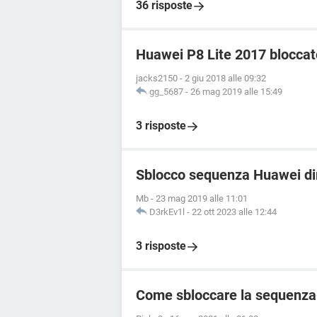
36 risposte
Huawei P8 Lite 2017 blocca
jacks2150
-
2 giu 2018 alle 09:32
gg_5687
-
26 mag 2019 alle 15:49
3 risposte
Sblocco sequenza Huawei di
Mb
-
23 mag 2019 alle 11:01
D3rkEv1l
-
22 ott 2023 alle 12:44
3 risposte
Come sbloccare la sequenza 