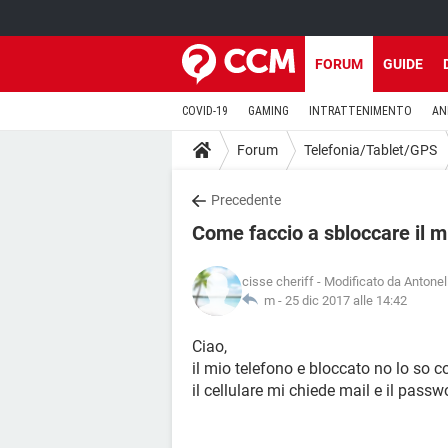
FORUM
GUIDE
COVID-19
GAMING
INTRATTENIMENTO
AN
Forum
Telefonia/Tablet/GPS
Precedente
Come faccio a sbloccare il 
cisse cheriff
- Modificato da Antonel
m -
25 dic 2017 alle 14:42
Ciao,
il mio telefono e bloccato no lo so 
il cellulare mi chiede mail e il passw