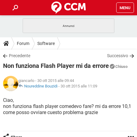
MENU
HOME
COVID-19
GAMING
GUIDE
Forum
Software
INTRATTENIMENTO
ANDROID
COVID-19
GAMING
DOWNLOAD
Precedente
Successivo
iOS
WINDOWS 10
INTRATTENIMENTO
ANDROID
Non funziona Flash Player mi da errore
INSTAGRAM
COVID-19
WHATSAPP
GAMING
Chiuso
FORUM
iOS
WINDOWS 10
TIKTOK
INTRATTENIMENTO
FACEBOOK
ANDROID
giancarlo
- 30 ott 2015 alle 09:44
INSTAGRAM
COVID-19
WHATSAPP
GAMING
GLOSSARIO
Noureddine Bouzidi
-
30 ott 2015 alle 11:09
HARDWARE
iOS
WINDOWS 10
TIKTOK
INTRATTENIMENTO
FACEBOOK
ANDROID
INSTAGRAM
COVID-19
WHATSAPP
GAMING
Ciao,
HARDWARE
iOS
WINDOWS 10
non funziona flash player comedevo fare? mi da errore 10,1
TIKTOK
INTRATTENIMENTO
FACEBOOK
ANDROID
come posso ovviare cuesto problema grazie
INSTAGRAM
WHATSAPP
HARDWARE
iOS
WINDOWS 10
TIKTOK
FACEBOOK
INSTAGRAM
WHATSAPP
HARDWARE