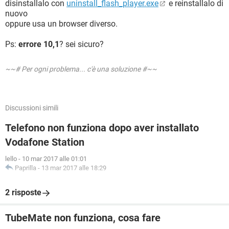
disinstallalo con
uninstall_flash_player.exe
e reinstallalo di
nuovo
oppure usa un browser diverso.
Ps:
errore 10,1
? sei sicuro?
~~# Per ogni problema... c'è una soluzione #~~
Discussioni simili
Telefono non funziona dopo aver installato
Vodafone Station
lello
-
10 mar 2017 alle 01:01
Paprilla
-
13 mar 2017 alle 18:29
2 risposte
TubeMate non funziona, cosa fare