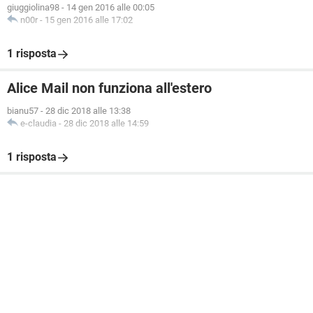
giuggiolina98
-
14 gen 2016 alle 00:05
n00r
-
15 gen 2016 alle 17:02
1 risposta
Alice Mail non funziona all'estero
bianu57
-
28 dic 2018 alle 13:38
e-claudia
-
28 dic 2018 alle 14:59
1 risposta