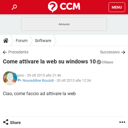
MENU
HOME
COVID-19
GAMING
GUIDE
Forum
Software
INTRATTENIMENTO
ANDROID
COVID-19
GAMING
DOWNLOAD
Precedente
Successivo
iOS
WINDOWS 10
INTRATTENIMENTO
ANDROID
Come attivare la web su windows 10
INSTAGRAM
COVID-19
WHATSAPP
GAMING
Chiuso
FORUM
iOS
WINDOWS 10
TIKTOK
INTRATTENIMENTO
FACEBOOK
ANDROID
pino
- 29 ott 2015 alle 21:46
INSTAGRAM
COVID-19
WHATSAPP
GAMING
GLOSSARIO
Noureddine Bouzidi
-
30 ott 2015 alle 12:34
HARDWARE
iOS
WINDOWS 10
TIKTOK
INTRATTENIMENTO
FACEBOOK
ANDROID
INSTAGRAM
COVID-19
WHATSAPP
GAMING
Ciao, come faccio ad attivare la web
HARDWARE
iOS
WINDOWS 10
TIKTOK
INTRATTENIMENTO
FACEBOOK
ANDROID
INSTAGRAM
WHATSAPP
HARDWARE
iOS
WINDOWS 10
TIKTOK
FACEBOOK
INSTAGRAM
WHATSAPP
Share
HARDWARE