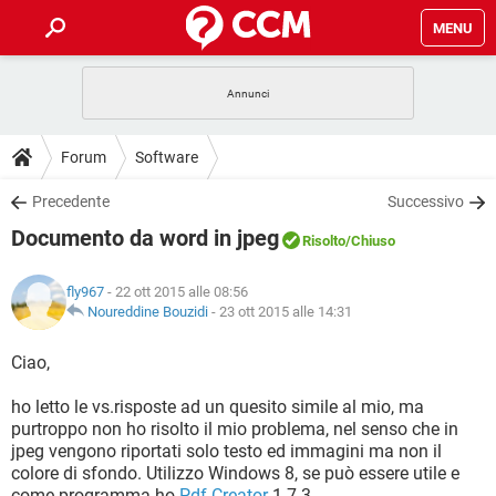
MENU
HOME
COVID-19
GAMING
GUIDE
Forum
Software
INTRATTENIMENTO
ANDROID
COVID-19
GAMING
DOWNLOAD
Precedente
Successivo
iOS
WINDOWS 10
INTRATTENIMENTO
ANDROID
Documento da word in jpeg
INSTAGRAM
COVID-19
WHATSAPP
GAMING
Risolto
/Chiuso
FORUM
iOS
WINDOWS 10
TIKTOK
INTRATTENIMENTO
FACEBOOK
ANDROID
fly967
- 22 ott 2015 alle 08:56
INSTAGRAM
COVID-19
WHATSAPP
GAMING
GLOSSARIO
Noureddine Bouzidi
-
23 ott 2015 alle 14:31
HARDWARE
iOS
WINDOWS 10
TIKTOK
INTRATTENIMENTO
FACEBOOK
ANDROID
INSTAGRAM
COVID-19
WHATSAPP
GAMING
Ciao,
HARDWARE
iOS
WINDOWS 10
TIKTOK
INTRATTENIMENTO
FACEBOOK
ANDROID
ho letto le vs.risposte ad un quesito simile al mio, ma
INSTAGRAM
WHATSAPP
purtroppo non ho risolto il mio problema, nel senso che in
HARDWARE
iOS
WINDOWS 10
TIKTOK
FACEBOOK
jpeg vengono riportati solo testo ed immagini ma non il
INSTAGRAM
WHATSAPP
colore di sfondo. Utilizzo Windows 8, se può essere utile e
HARDWARE
come programma ho
Pdf Creator
1.7.3.