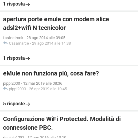
1 risposta
apertura porte emule con modem alice
adsl2+wifi N tecnicolor
fastnetrock
-
28 ago 2014 alle 09:05
Casamarce
-
29 ago 2014 alle 14:38
1 risposta
eMule non funziona più, cosa fare?
pippi2000
-
12 mar 2019 alle 08:36
pippi2000
-
26 apr 2019 alle 10:45
5 risposte
Configurazione WiFi Protected. Modalità di
connessione PBC.
daniele1282
-
17 ago 2016 alle 10:10