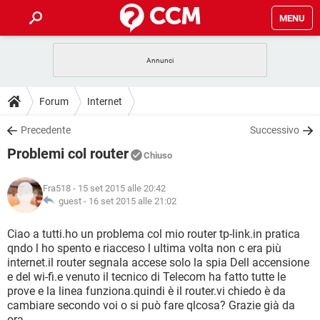
MENU
HOME
COVID-19
GAMING
GUIDE
Forum
Internet
INTRATTENIMENTO
ANDROID
COVID-19
GAMING
DOWNLOAD
Precedente
Successivo
iOS
WINDOWS 10
INTRATTENIMENTO
ANDROID
Problemi col router
INSTAGRAM
COVID-19
WHATSAPP
GAMING
Chiuso
FORUM
iOS
WINDOWS 10
TIKTOK
INTRATTENIMENTO
FACEBOOK
ANDROID
Fra518
- 15 set 2015 alle 20:42
INSTAGRAM
COVID-19
WHATSAPP
GAMING
GLOSSARIO
guest -
16 set 2015 alle 21:02
HARDWARE
iOS
WINDOWS 10
TIKTOK
INTRATTENIMENTO
FACEBOOK
ANDROID
INSTAGRAM
COVID-19
WHATSAPP
GAMING
Ciao a tutti.ho un problema col mio router tp-link.in pratica
HARDWARE
iOS
WINDOWS 10
qndo l ho spento e riacceso l ultima volta non c era più
TIKTOK
INTRATTENIMENTO
FACEBOOK
ANDROID
internet.il router segnala accese solo la spia Dell accensione
INSTAGRAM
WHATSAPP
e del wi-fi.e venuto il tecnico di Telecom ha fatto tutte le
HARDWARE
iOS
WINDOWS 10
TIKTOK
FACEBOOK
prove e la linea funziona.quindi è il router.vi chiedo è da
INSTAGRAM
WHATSAPP
cambiare secondo voi o si può fare qlcosa? Grazie già da
HARDWARE
ora