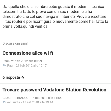
Da quello che dici sembrerebbe guasto il modem.Il tecnico
telecom ha fatto le prove con un suo modem e ti ha
dimostrato che col suo naviga in internet? Prova a resettare
il tuo router e poi riconfiguralo nuovamente come hai fatto la
prima volta,quindi verifica.
Discussioni simili
Connessione alice wi fi
Paul
-
21 feb 2012 alle 09:29
Paul
-
21 feb 2012 alle 12:17
6 risposte
Trovare password Vodafone Station Revolution
GIUSEPPEBIANCO
-
14 set 2018 alle 11:55
e-claudia
-
17 set 2018 alle 19:14