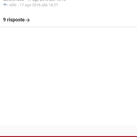
n00r
-
17 ago 2016 alle 18:27
9 risposte