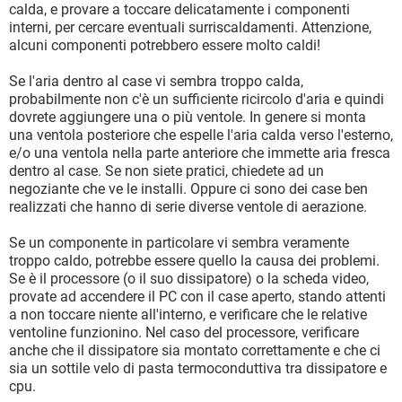
calda, e provare a toccare delicatamente i componenti
interni, per cercare eventuali surriscaldamenti. Attenzione,
alcuni componenti potrebbero essere molto caldi!
Se l'aria dentro al case vi sembra troppo calda,
probabilmente non c'è un sufficiente ricircolo d'aria e quindi
dovrete aggiungere una o più ventole. In genere si monta
una ventola posteriore che espelle l'aria calda verso l'esterno,
e/o una ventola nella parte anteriore che immette aria fresca
dentro al case. Se non siete pratici, chiedete ad un
negoziante che ve le installi. Oppure ci sono dei case ben
realizzati che hanno di serie diverse ventole di aerazione.
Se un componente in particolare vi sembra veramente
troppo caldo, potrebbe essere quello la causa dei problemi.
Se è il processore (o il suo dissipatore) o la scheda video,
provate ad accendere il PC con il case aperto, stando attenti
a non toccare niente all'interno, e verificare che le relative
ventoline funzionino. Nel caso del processore, verificare
anche che il dissipatore sia montato correttamente e che ci
sia un sottile velo di pasta termoconduttiva tra dissipatore e
cpu.