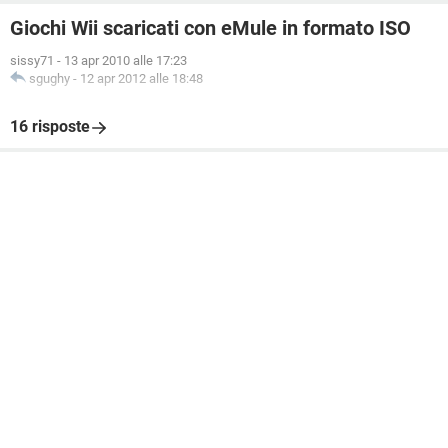
Giochi Wii scaricati con eMule in formato ISO
sissy71
-
13 apr 2010 alle 17:23
sgughy
-
12 apr 2012 alle 18:48
16 risposte