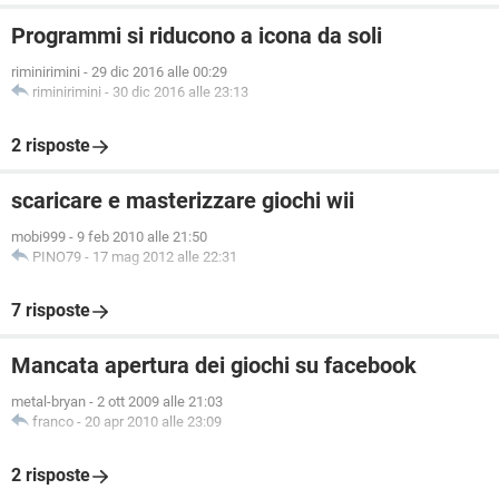
Programmi si riducono a icona da soli
riminirimini
-
29 dic 2016 alle 00:29
riminirimini
-
30 dic 2016 alle 23:13
2 risposte
scaricare e masterizzare giochi wii
mobi999
-
9 feb 2010 alle 21:50
PINO79
-
17 mag 2012 alle 22:31
7 risposte
Mancata apertura dei giochi su facebook
metal-bryan
-
2 ott 2009 alle 21:03
franco
-
20 apr 2010 alle 23:09
2 risposte