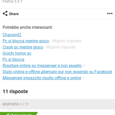
Firefox 3.5.7
TIKTOK
FACEBOOK
HARDWARE
Share
Potrebbe anche interessarti:
Chaosmt2
Pc si blocca mentre gioco
- Migliori risposte
Crash pc mentre gioco
- Migliori risposte
Giochi horror pc
Pc si blocca
Risultare online su messenger e non esserlo
✓
Stato online e offline alternato pur non essendo su Facebook
Messenger impazzito risulto offline e online
✓
11 risposte
RISPOSTA 1 / 11