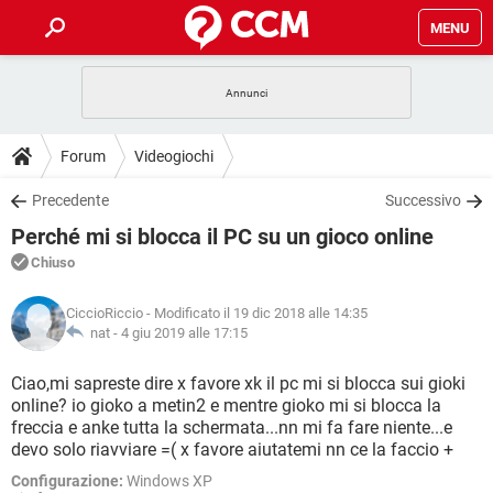
MENU
HOME
COVID-19
GAMING
GUIDE
Forum
Videogiochi
INTRATTENIMENTO
ANDROID
COVID-19
GAMING
DOWNLOAD
Precedente
Successivo
iOS
WINDOWS 10
INTRATTENIMENTO
ANDROID
Perché mi si blocca il PC su un gioco online
INSTAGRAM
COVID-19
WHATSAPP
GAMING
FORUM
iOS
WINDOWS 10
Chiuso
TIKTOK
INTRATTENIMENTO
FACEBOOK
ANDROID
INSTAGRAM
COVID-19
WHATSAPP
GAMING
GLOSSARIO
HARDWARE
iOS
CiccioRiccio
- Modificato il 19 dic 2018 alle 14:35
WINDOWS 10
TIKTOK
INTRATTENIMENTO
FACEBOOK
ANDROID
nat -
4 giu 2019 alle 17:15
INSTAGRAM
COVID-19
WHATSAPP
GAMING
HARDWARE
iOS
WINDOWS 10
Ciao,mi sapreste dire x favore xk il pc mi si blocca sui gioki
TIKTOK
INTRATTENIMENTO
FACEBOOK
ANDROID
online? io gioko a metin2 e mentre gioko mi si blocca la
INSTAGRAM
WHATSAPP
freccia e anke tutta la schermata...nn mi fa fare niente...e
HARDWARE
iOS
WINDOWS 10
TIKTOK
FACEBOOK
devo solo riavviare =( x favore aiutatemi nn ce la faccio +
INSTAGRAM
WHATSAPP
Configurazione:
Windows XP
HARDWARE