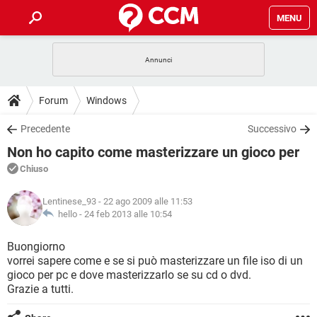
MENU
HOME
COVID-19
GAMING
GUIDE
Forum
Windows
INTRATTENIMENTO
ANDROID
COVID-19
GAMING
DOWNLOAD
Precedente
Successivo
iOS
WINDOWS 10
INTRATTENIMENTO
ANDROID
Non ho capito come masterizzare un gioco per
INSTAGRAM
COVID-19
WHATSAPP
GAMING
FORUM
iOS
WINDOWS 10
Chiuso
TIKTOK
INTRATTENIMENTO
FACEBOOK
ANDROID
INSTAGRAM
COVID-19
WHATSAPP
GAMING
GLOSSARIO
HARDWARE
iOS
Lentinese_93
- 22 ago 2009 alle 11:53
WINDOWS 10
TIKTOK
INTRATTENIMENTO
FACEBOOK
ANDROID
hello -
24 feb 2013 alle 10:54
INSTAGRAM
COVID-19
WHATSAPP
GAMING
HARDWARE
iOS
WINDOWS 10
Buongiorno
TIKTOK
INTRATTENIMENTO
FACEBOOK
ANDROID
vorrei sapere come e se si può masterizzare un file iso di un
INSTAGRAM
WHATSAPP
gioco per pc e dove masterizzarlo se su cd o dvd.
HARDWARE
iOS
WINDOWS 10
TIKTOK
FACEBOOK
Grazie a tutti.
INSTAGRAM
WHATSAPP
HARDWARE