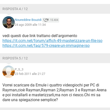
RISPOSTA 4 / 12
Noureddine Bouzidi
15.404
24 ago 2009 alle 11:34
vedi questi due link trattano dell'argomento
https://it.ccm.net/forum/affich-49-masterizzare-un-file-iso
https://it.ccm.net/faq/579-creare-un-immagine-iso
RISPOSTA 5 / 12
P_S_3
23 feb 2011 alle 21:27
Vorrei scaricare da Emule i quattro videogiochi per PC di
Rayman,cioè Rayman,Rayman 2,Rayman 3 e Rayman Arena
e poi installarli e masterizzarli,ma non ci riesco.Chi mi sa
dare una spiegazione semplice?