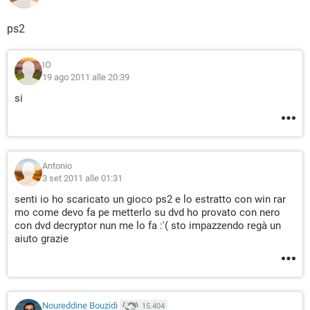
ps2
IO
19 ago 2011 alle 20:39
si
Antonio
3 set 2011 alle 01:31
senti io ho scaricato un gioco ps2 e lo estratto con win rar
mo come devo fa pe metterlo su dvd ho provato con nero
con dvd decryptor nun me lo fa :'( sto impazzendo regà un
aiuto grazie
Noureddine Bouzidi
15.404