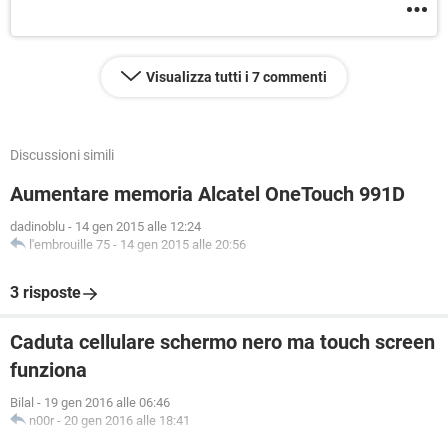
Visualizza tutti i 7 commenti
Discussioni simili
Aumentare memoria Alcatel OneTouch 991D
dadinoblu
-
14 gen 2015 alle 12:24
l'embrouille 75
-
14 gen 2015 alle 20:56
3 risposte
Caduta cellulare schermo nero ma touch screen
funziona
Bilal
-
19 gen 2016 alle 06:46
n00r
-
20 gen 2016 alle 18:41