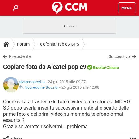
MENU
HOME
COVID-19
GAMING
GUIDE
Forum
Telefonia/Tablet/GPS
INTRATTENIMENTO
ANDROID
COVID-19
GAMING
DOWNLOAD
Precedente
Successivo
iOS
WINDOWS 10
INTRATTENIMENTO
ANDROID
Copiare foto da Alcatel pop c9
INSTAGRAM
COVID-19
WHATSAPP
GAMING
Risolto
/Chiuso
FORUM
iOS
WINDOWS 10
TIKTOK
INTRATTENIMENTO
FACEBOOK
ANDROID
alvaroconcetta
- 24 giu 2015 alle 09:37
INSTAGRAM
COVID-19
WHATSAPP
GAMING
GLOSSARIO
Noureddine Bouzidi
-
25 giu 2015 alle 12:08
HARDWARE
iOS
WINDOWS 10
TIKTOK
INTRATTENIMENTO
FACEBOOK
ANDROID
INSTAGRAM
COVID-19
WHATSAPP
GAMING
Come si fa a trasferire le foto e video da telefono a MICRO
HARDWARE
iOS
WINDOWS 10
SD dopo averla inserita successivamente allo scatto delle
TIKTOK
INTRATTENIMENTO
FACEBOOK
ANDROID
prime foto e dei primi video su memoria telefono ormai
INSTAGRAM
WHATSAPP
esaurita ?
HARDWARE
iOS
WINDOWS 10
TIKTOK
FACEBOOK
Grazie se vorrete risolvermi il problema
INSTAGRAM
WHATSAPP
HARDWARE