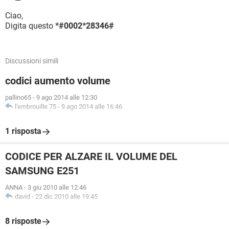
Ciao,
Digita questo
*#0002*28346#
Discussioni simili
codici aumento volume
pallino65
-
9 ago 2014 alle 12:30
l'embrouille 75
-
9 ago 2014 alle 16:46
1 risposta
CODICE PER ALZARE IL VOLUME DEL
SAMSUNG E251
ANNA
-
3 giu 2010 alle 12:46
david
-
22 dic 2010 alle 19:45
8 risposte