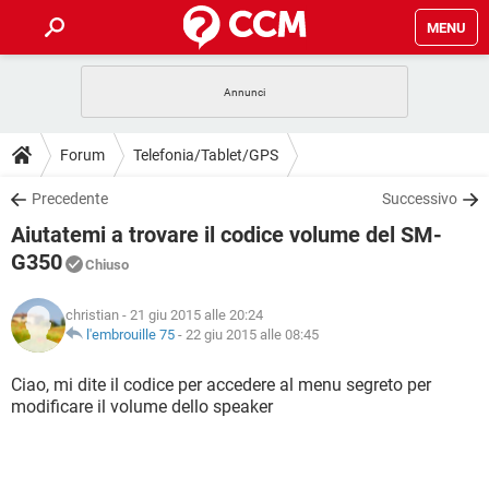
MENU
HOME
COVID-19
GAMING
GUIDE
Forum
Telefonia/Tablet/GPS
INTRATTENIMENTO
ANDROID
COVID-19
GAMING
DOWNLOAD
Precedente
Successivo
iOS
WINDOWS 10
INTRATTENIMENTO
ANDROID
Aiutatemi a trovare il codice volume del SM-
INSTAGRAM
COVID-19
WHATSAPP
GAMING
FORUM
iOS
WINDOWS 10
G350
Chiuso
TIKTOK
INTRATTENIMENTO
FACEBOOK
ANDROID
INSTAGRAM
COVID-19
WHATSAPP
GAMING
GLOSSARIO
HARDWARE
iOS
WINDOWS 10
christian
- 21 giu 2015 alle 20:24
TIKTOK
INTRATTENIMENTO
FACEBOOK
ANDROID
l'embrouille 75
-
22 giu 2015 alle 08:45
INSTAGRAM
COVID-19
WHATSAPP
GAMING
HARDWARE
iOS
WINDOWS 10
Ciao, mi dite il codice per accedere al menu segreto per
TIKTOK
INTRATTENIMENTO
FACEBOOK
ANDROID
INSTAGRAM
WHATSAPP
modificare il volume dello speaker
HARDWARE
iOS
WINDOWS 10
TIKTOK
FACEBOOK
INSTAGRAM
WHATSAPP
HARDWARE