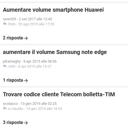
Aumentare volume smartphone Huawei
sere555
-
2 set 2017 alle 12:40
Robi
-
20 ago 2019 alle 17:35
2 risposte
aumentare il volume Samsung note edge
pikameghy
-
8 apr 2015 alle 08:56
n00r
-
8 apr 2015 alle 15:27
1 risposta
Trovare codice cliente Telecom bolletta-TIM
scolasco
-
13 gen 2019 alle 02:25
e-claudia
-
14 gen 2019 alle 18:24
3 risposte