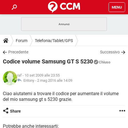
MENU
HOME
COVID-19
GAMING
GUIDE
Forum
Telefonia/Tablet/GPS
INTRATTENIMENTO
ANDROID
COVID-19
GAMING
DOWNLOAD
Precedente
Successivo
iOS
WINDOWS 10
INTRATTENIMENTO
ANDROID
Codice volume Samsung GT S 5230
INSTAGRAM
COVID-19
WHATSAPP
GAMING
Chiuso
FORUM
iOS
WINDOWS 10
TIKTOK
INTRATTENIMENTO
FACEBOOK
ANDROID
raf
- 10 set 2009 alle 23:55
INSTAGRAM
COVID-19
WHATSAPP
GAMING
GLOSSARIO
Entony -
2 mag 2016 alle 14:09
HARDWARE
iOS
WINDOWS 10
TIKTOK
INTRATTENIMENTO
FACEBOOK
ANDROID
INSTAGRAM
COVID-19
WHATSAPP
GAMING
Ciao aiutatemi a trovare il codice per aumentare il volume
HARDWARE
iOS
WINDOWS 10
del mio samsung gt s 5230 grazie.
TIKTOK
INTRATTENIMENTO
FACEBOOK
ANDROID
INSTAGRAM
WHATSAPP
HARDWARE
iOS
WINDOWS 10
Share
TIKTOK
FACEBOOK
INSTAGRAM
WHATSAPP
HARDWARE
Potrebbe anche interessarti: