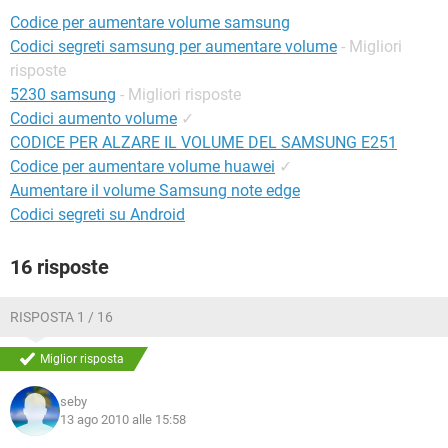
TIKTOK
FACEBOOK
Codice per aumentare volume samsung
HARDWARE
Codici segreti samsung per aumentare volume
- Migliori
risposte
5230 samsung
- Migliori risposte
Codici aumento volume
✓
CODICE PER ALZARE IL VOLUME DEL SAMSUNG E251
Codice per aumentare volume huawei
✓
Aumentare il volume Samsung note edge
Codici segreti su Android
16 risposte
RISPOSTA 1 / 16
Miglior risposta
seby
13 ago 2010 alle 15:58