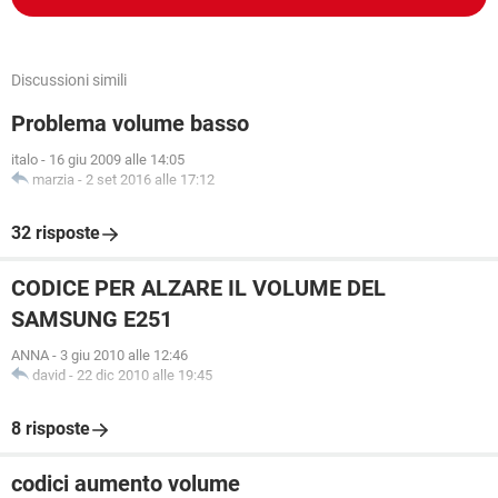
Discussioni simili
Problema volume basso
italo
-
16 giu 2009 alle 14:05
marzia
-
2 set 2016 alle 17:12
32 risposte
CODICE PER ALZARE IL VOLUME DEL
SAMSUNG E251
ANNA
-
3 giu 2010 alle 12:46
david
-
22 dic 2010 alle 19:45
8 risposte
codici aumento volume