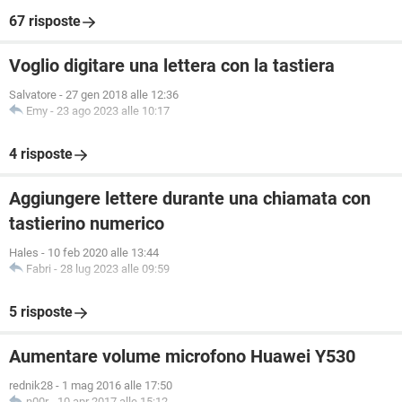
67 risposte
Voglio digitare una lettera con la tastiera
Salvatore
-
27 gen 2018 alle 12:36
Emy
-
23 ago 2023 alle 10:17
4 risposte
Aggiungere lettere durante una chiamata con
tastierino numerico
Hales
-
10 feb 2020 alle 13:44
Fabri
-
28 lug 2023 alle 09:59
5 risposte
Aumentare volume microfono Huawei Y530
rednik28
-
1 mag 2016 alle 17:50
n00r
-
10 apr 2017 alle 15:12