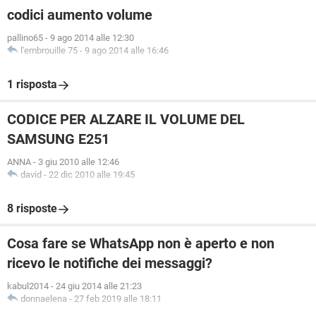
codici aumento volume
pallino65
-
9 ago 2014 alle 12:30
l'embrouille 75
-
9 ago 2014 alle 16:46
1 risposta
CODICE PER ALZARE IL VOLUME DEL
SAMSUNG E251
ANNA
-
3 giu 2010 alle 12:46
david
-
22 dic 2010 alle 19:45
8 risposte
Cosa fare se WhatsApp non è aperto e non
ricevo le notifiche dei messaggi?
kabul2014
-
24 giu 2014 alle 21:23
donnaelena
-
27 feb 2019 alle 18:11