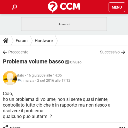
MENU
HOME
COVID-19
GAMING
GUIDE
Forum
Hardware
INTRATTENIMENTO
ANDROID
COVID-19
GAMING
DOWNLOAD
Precedente
Successivo
iOS
WINDOWS 10
INTRATTENIMENTO
ANDROID
Problema volume basso
INSTAGRAM
COVID-19
WHATSAPP
GAMING
Chiuso
FORUM
iOS
WINDOWS 10
TIKTOK
INTRATTENIMENTO
FACEBOOK
ANDROID
italo
- 16 giu 2009 alle 14:05
INSTAGRAM
COVID-19
WHATSAPP
GAMING
GLOSSARIO
marzia -
2 set 2016 alle 17:12
HARDWARE
iOS
WINDOWS 10
TIKTOK
INTRATTENIMENTO
FACEBOOK
ANDROID
INSTAGRAM
COVID-19
WHATSAPP
GAMING
Ciao,
HARDWARE
iOS
WINDOWS 10
ho un problema di volume, non si sente quasi niente,
TIKTOK
INTRATTENIMENTO
FACEBOOK
ANDROID
controllato tutto ciò che è in rapporto ma non riesco a
INSTAGRAM
WHATSAPP
risolvere il problema..
HARDWARE
iOS
WINDOWS 10
TIKTOK
FACEBOOK
qualcuno può aiutarmi ?
INSTAGRAM
WHATSAPP
HARDWARE