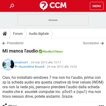
MENU
HOME
COVID-19
GAMING
GUIDE
Forum
Audio digitale
INTRATTENIMENTO
ANDROID
COVID-19
GAMING
DOWNLOAD
Precedente
Successivo
iOS
WINDOWS 10
INTRATTENIMENTO
ANDROID
Mi manca l'audio
INSTAGRAM
COVID-19
WHATSAPP
GAMING
Risolto
/Chiuso
FORUM
iOS
WINDOWS 10
TIKTOK
INTRATTENIMENTO
FACEBOOK
ANDROID
renatino61
- 24 mar 2015 alle 13:17
INSTAGRAM
COVID-19
WHATSAPP
GAMING
GLOSSARIO
Noureddine Bouzidi
-
24 mar 2015 alle 15:02
HARDWARE
iOS
WINDOWS 10
TIKTOK
INTRATTENIMENTO
FACEBOOK
ANDROID
INSTAGRAM
COVID-19
WHATSAPP
GAMING
Ciao, ho installato windows 7 ma non ho l'audio, prima con
HARDWARE
iOS
WINDOWS 10
xp la scheda audio era questa creative sb liver values (WDM)
TIKTOK
INTRATTENIMENTO
FACEBOOK
ANDROID
ora non la vede più, pensavo prendere l'audio dalla scheda
INSTAGRAM
WHATSAPP
madre che è: asustek computer inc. p5vd1-x (cpu1) ma non
HARDWARE
iOS
WINDOWS 10
TIKTOK
FACEBOOK
trovo nessun drive, potete aiutarmi. Grazie.
INSTAGRAM
WHATSAPP
HARDWARE