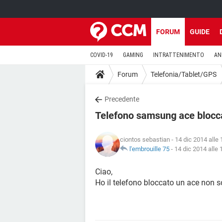
FORUM
GUIDE
COVID-19
GAMING
INTRATTENIMENTO
AN
Forum
Telefonia/Tablet/GPS
Precedente
Telefono samsung ace blocc
ciontos sebastian
- 14 dic 2014 alle 
l'embrouille 75
-
14 dic 2014 alle 
Ciao,
Ho il telefono bloccato un ace non so