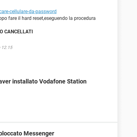
ccare-cellulare-da-password
dopo fare il hard reset,eseguendo la procedura
O CANCELLATI
a 12.15
ver installato Vodafone Station
bloccato Messenger