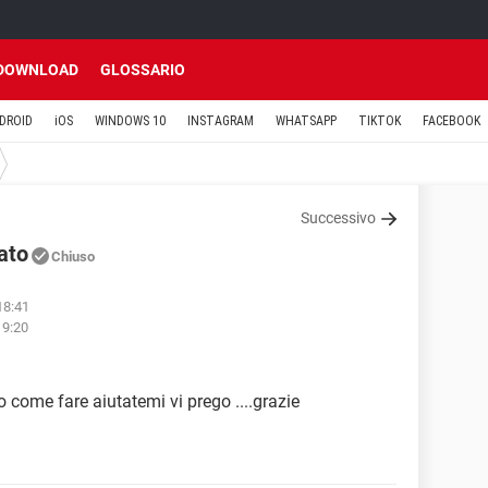
DOWNLOAD
GLOSSARIO
DROID
iOS
WINDOWS 10
INSTAGRAM
WHATSAPP
TIKTOK
FACEBOOK
Successivo
ato
Chiuso
18:41
19:20
 come fare aiutatemi vi prego ....grazie