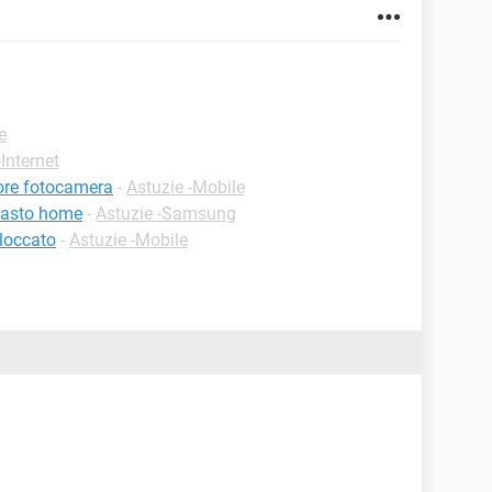
e
-Internet
ore fotocamera
-
Astuzie -Mobile
tasto home
-
Astuzie -Samsung
loccato
-
Astuzie -Mobile