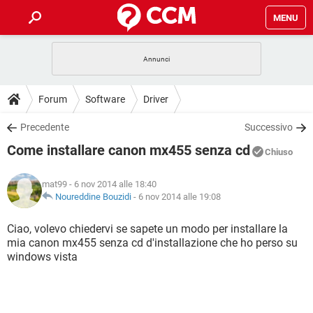
MENU
HOME
COVID-19
GAMING
GUIDE
Forum
Software
Driver
INTRATTENIMENTO
ANDROID
COVID-19
GAMING
DOWNLOAD
Precedente
Successivo
iOS
WINDOWS 10
INTRATTENIMENTO
ANDROID
Come installare canon mx455 senza cd
INSTAGRAM
COVID-19
WHATSAPP
GAMING
Chiuso
FORUM
iOS
WINDOWS 10
TIKTOK
INTRATTENIMENTO
FACEBOOK
ANDROID
mat99
- 6 nov 2014 alle 18:40
INSTAGRAM
COVID-19
WHATSAPP
GAMING
GLOSSARIO
Noureddine Bouzidi
-
6 nov 2014 alle 19:08
HARDWARE
iOS
WINDOWS 10
TIKTOK
INTRATTENIMENTO
FACEBOOK
ANDROID
INSTAGRAM
COVID-19
WHATSAPP
GAMING
Ciao, volevo chiedervi se sapete un modo per installare la
HARDWARE
iOS
WINDOWS 10
mia canon mx455 senza cd d'installazione che ho perso su
TIKTOK
INTRATTENIMENTO
FACEBOOK
ANDROID
windows vista
INSTAGRAM
WHATSAPP
HARDWARE
iOS
WINDOWS 10
TIKTOK
FACEBOOK
INSTAGRAM
WHATSAPP
HARDWARE