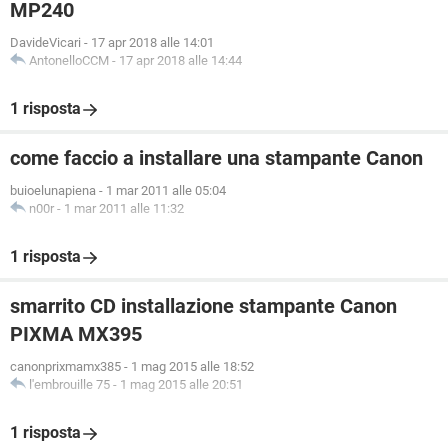
MP240
DavideVicari
-
17 apr 2018 alle 14:01
AntonelloCCM
-
17 apr 2018 alle 14:44
1 risposta
come faccio a installare una stampante Canon
buioelunapiena
-
1 mar 2011 alle 05:04
n00r
-
1 mar 2011 alle 11:32
1 risposta
smarrito CD installazione stampante Canon
PIXMA MX395
canonprixmamx385
-
1 mag 2015 alle 18:52
l'embrouille 75
-
1 mag 2015 alle 20:51
1 risposta