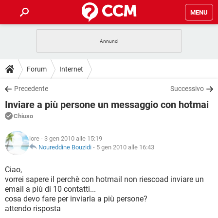
MENU
HOME
COVID-19
GAMING
GUIDE
Forum
Internet
INTRATTENIMENTO
ANDROID
COVID-19
GAMING
DOWNLOAD
Precedente
Successivo
iOS
WINDOWS 10
INTRATTENIMENTO
ANDROID
Inviare a più persone un messaggio con hotmai
INSTAGRAM
COVID-19
WHATSAPP
GAMING
FORUM
iOS
WINDOWS 10
Chiuso
TIKTOK
INTRATTENIMENTO
FACEBOOK
ANDROID
INSTAGRAM
COVID-19
WHATSAPP
GAMING
GLOSSARIO
HARDWARE
iOS
lore
- 3 gen 2010 alle 15:19
WINDOWS 10
TIKTOK
INTRATTENIMENTO
FACEBOOK
ANDROID
Noureddine Bouzidi
-
5 gen 2010 alle 16:43
INSTAGRAM
COVID-19
WHATSAPP
GAMING
HARDWARE
iOS
WINDOWS 10
Ciao,
TIKTOK
INTRATTENIMENTO
FACEBOOK
ANDROID
vorrei sapere il perchè con hotmail non riescoad inviare un
INSTAGRAM
WHATSAPP
email a più di 10 contatti...
HARDWARE
iOS
WINDOWS 10
TIKTOK
FACEBOOK
cosa devo fare per inviarla a più persone?
INSTAGRAM
WHATSAPP
attendo risposta
HARDWARE