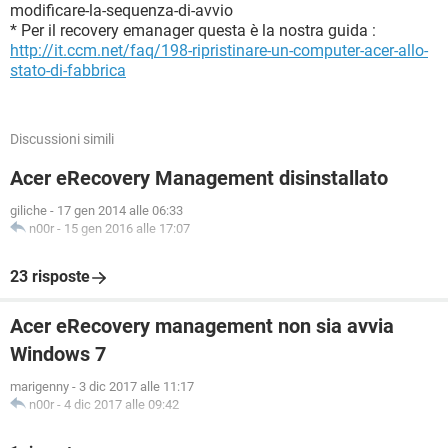
modificare-la-sequenza-di-avvio
* Per il recovery emanager questa è la nostra guida :
http://it.ccm.net/faq/198-ripristinare-un-computer-acer-allo-
stato-di-fabbrica
Discussioni simili
Acer eRecovery Management disinstallato
giliche
-
17 gen 2014 alle 06:33
n00r
-
15 gen 2016 alle 17:07
23 risposte
Acer eRecovery management non sia avvia
Windows 7
marigenny
-
3 dic 2017 alle 11:17
n00r
-
4 dic 2017 alle 09:42