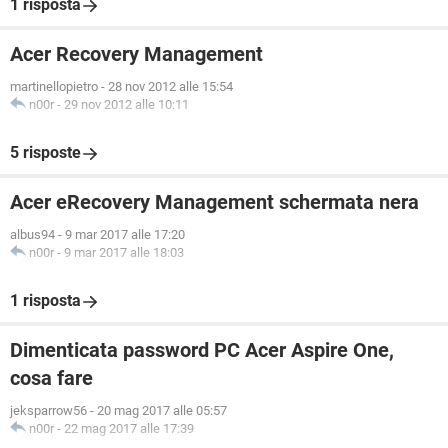
1 risposta
Acer Recovery Management
martinellopietro
-
28 nov 2012 alle 15:54
n00r
-
29 nov 2012 alle 10:11
5 risposte
Acer eRecovery Management schermata nera
albus94
-
9 mar 2017 alle 17:20
n00r
-
9 mar 2017 alle 18:03
1 risposta
Dimenticata password PC Acer Aspire One,
cosa fare
jeksparrow56
-
20 mag 2017 alle 05:57
n00r
-
22 mag 2017 alle 17:39