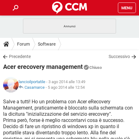
MENU
HOME
COVID-19
GAMING
GUIDE
Forum
Software
INTRATTENIMENTO
ANDROID
COVID-19
GAMING
DOWNLOAD
Precedente
Successivo
iOS
WINDOWS 10
INTRATTENIMENTO
ANDROID
Acer erecovery management
INSTAGRAM
COVID-19
WHATSAPP
GAMING
Chiuso
FORUM
iOS
WINDOWS 10
TIKTOK
INTRATTENIMENTO
FACEBOOK
ANDROID
lancioilportatile
- 3 ago 2014 alle 13:49
INSTAGRAM
COVID-19
WHATSAPP
GAMING
GLOSSARIO
Casamarce
-
5 ago 2014 alle 12:54
HARDWARE
iOS
WINDOWS 10
TIKTOK
INTRATTENIMENTO
FACEBOOK
ANDROID
INSTAGRAM
COVID-19
WHATSAPP
GAMING
Salve a tutti! Ho un problema con Acer eRecovery
HARDWARE
iOS
WINDOWS 10
Management, praticamente è bloccato sulla schermata con
TIKTOK
INTRATTENIMENTO
FACEBOOK
ANDROID
la dicitura "inizializzazione del servizio erecovery".
INSTAGRAM
WHATSAPP
Prima però, forse è meglio raccontarvi cosa è successo.
HARDWARE
iOS
WINDOWS 10
TIKTOK
FACEBOOK
Decido di fare un ripristino di windows xp in quanto il
INSTAGRAM
WHATSAPP
portatile stava diventando troppo lento. Alla fine del
HARDWARE
ripristino, mi si presenta una schermata blu nella quale c'è