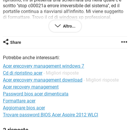
TIKTOK
FACEBOOK
scritto "stop c00021a errore irreversibile del sistema", ed il
portatile continua a riavviarsi all'infinito. Mi viene suggerito
HARDWARE
di formattare. Trovo il cd di windows xp professional,
imposto l'avvio del bios su cd, ma il portatile non si avvia dal
Altro...
cd.
Allora mi viene proposto di riportare il portatile alle
impostazioni di fabbrica, attraverso Acer eRecovery
Share
Management, che sino ad oggi non avevo mai aperto. Quindi
dalla modalità provvisoria, apro Acer eRecovery, che mi
Potrebbe anche interessarti:
chiede una password,e dopo avergliela impostata, si blocca
appunto, sulla schermata "inizializzazione del servizio
Acer erecovery management windows 7
erecovery".
Cd di ripristino acer
- Migliori risposte
Acer erecovery management download
- Migliori risposte
Cosa posso fare?
Acer recovery management
il portatile è un Acer Extensa 5620.
Password bios acer dimenticata
Formattare acer
Grazie.
Aggiornare bios acer
Trovare password BIOS Acer Aspire 2012 WLCI