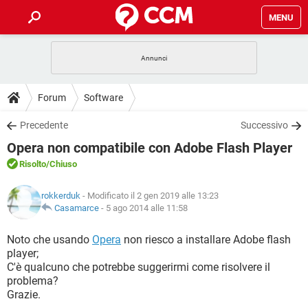
MENU
HOME
COVID-19
GAMING
GUIDE
Forum
Software
INTRATTENIMENTO
ANDROID
COVID-19
GAMING
DOWNLOAD
Precedente
Successivo
iOS
WINDOWS 10
INTRATTENIMENTO
ANDROID
Opera non compatibile con Adobe Flash Player
INSTAGRAM
COVID-19
WHATSAPP
GAMING
FORUM
iOS
WINDOWS 10
Risolto
/Chiuso
TIKTOK
INTRATTENIMENTO
FACEBOOK
ANDROID
INSTAGRAM
COVID-19
WHATSAPP
GAMING
GLOSSARIO
HARDWARE
iOS
rokkerduk
- Modificato il 2 gen 2019 alle 13:23
WINDOWS 10
TIKTOK
INTRATTENIMENTO
FACEBOOK
ANDROID
Casamarce
-
5 ago 2014 alle 11:58
INSTAGRAM
COVID-19
WHATSAPP
GAMING
HARDWARE
iOS
WINDOWS 10
Noto che usando
Opera
non riesco a installare Adobe flash
TIKTOK
INTRATTENIMENTO
FACEBOOK
ANDROID
player;
INSTAGRAM
WHATSAPP
C'è qualcuno che potrebbe suggerirmi come risolvere il
HARDWARE
iOS
WINDOWS 10
TIKTOK
FACEBOOK
problema?
INSTAGRAM
WHATSAPP
Grazie.
HARDWARE