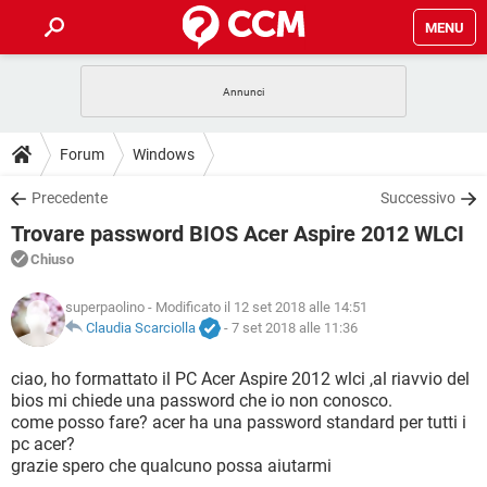
MENU
HOME
COVID-19
GAMING
GUIDE
Forum
Windows
INTRATTENIMENTO
ANDROID
COVID-19
GAMING
DOWNLOAD
Precedente
Successivo
iOS
WINDOWS 10
INTRATTENIMENTO
ANDROID
Trovare password BIOS Acer Aspire 2012 WLCI
INSTAGRAM
COVID-19
WHATSAPP
GAMING
FORUM
iOS
WINDOWS 10
Chiuso
TIKTOK
INTRATTENIMENTO
FACEBOOK
ANDROID
INSTAGRAM
COVID-19
WHATSAPP
GAMING
GLOSSARIO
superpaolino
- Modificato il 12 set 2018 alle 14:51
HARDWARE
iOS
WINDOWS 10
TIKTOK
INTRATTENIMENTO
FACEBOOK
ANDROID
Claudia Scarciolla
-
7 set 2018 alle 11:36
INSTAGRAM
COVID-19
WHATSAPP
GAMING
HARDWARE
iOS
WINDOWS 10
ciao, ho formattato il PC Acer Aspire 2012 wlci ,al riavvio del
TIKTOK
INTRATTENIMENTO
FACEBOOK
ANDROID
bios mi chiede una password che io non conosco.
INSTAGRAM
WHATSAPP
come posso fare? acer ha una password standard per tutti i
HARDWARE
iOS
WINDOWS 10
TIKTOK
FACEBOOK
pc acer?
INSTAGRAM
WHATSAPP
grazie spero che qualcuno possa aiutarmi
HARDWARE