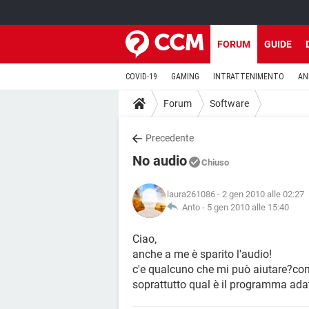
FORUM
GUIDE
COVID-19
GAMING
INTRATTENIMENTO
AN
Forum
Software
Precedente
No audio
Chiuso
laura261086
- 2 gen 2010 alle 02:27
Anto -
5 gen 2010 alle 15:40
Ciao,
anche a me è sparito l'audio!
c'e qualcuno che mi può aiutare?com
soprattutto qual è il programma ada