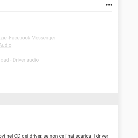
uzie -Facebook Messenger
-Audio
oad - Driver audio
vi nel CD dei driver, se non ce l'hai scarica il driver