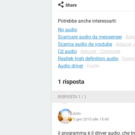
Share
Potrebbe anche interessarti:
No audio
Scaricare audio da messenger
-
Ast
Scarica audio da youtube
-
Astuzie 
Cd audio
-
Astuzie - Computer
Realtek high definition audio
-
Downl
Audio driver
- Guide
1 risposta
RISPOSTA 1 / 1
Anto
5 gen 2010 alle 15:40
il programma è il driver audio, che tro