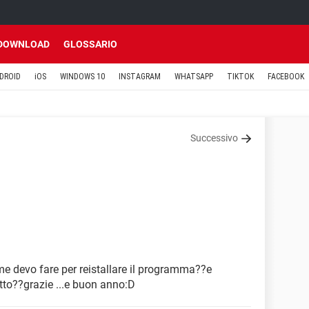
DOWNLOAD
GLOSSARIO
DROID
iOS
WINDOWS 10
INSTAGRAM
WHATSAPP
TIKTOK
FACEBOOK
Successivo
e devo fare per reistallare il programma??e
tto??grazie ...e buon anno:D