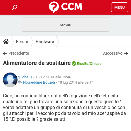
MENU
HOME
COVID-19
GAMING
GUIDE
Forum
Hardware
INTRATTENIMENTO
ANDROID
COVID-19
GAMING
DOWNLOAD
Precedente
Successivo
iOS
WINDOWS 10
INTRATTENIMENTO
ANDROID
Alimentatore da sostituire
INSTAGRAM
COVID-19
WHATSAPP
GAMING
Risolto
/Chiuso
FORUM
iOS
WINDOWS 10
TIKTOK
INTRATTENIMENTO
FACEBOOK
ANDROID
giliche51
- 15 lug 2014 alle 13:46
INSTAGRAM
COVID-19
WHATSAPP
GAMING
GLOSSARIO
Noureddine Bouzidi
-
18 lug 2014 alle 09:14
HARDWARE
iOS
WINDOWS 10
TIKTOK
INTRATTENIMENTO
FACEBOOK
ANDROID
INSTAGRAM
COVID-19
WHATSAPP
GAMING
Ciao, ho continui black out nell'erogazione dell'elettricità
HARDWARE
iOS
WINDOWS 10
qualcuno mi può trovare una soluzione a questo quesito?
TIKTOK
INTRATTENIMENTO
FACEBOOK
ANDROID
vorrei adattare un gruppo di continuità di un vecchio pc con
INSTAGRAM
WHATSAPP
gli attacchi per il vecchio pc da tavolo ad mio acer aspire da
HARDWARE
iOS
WINDOWS 10
TIKTOK
FACEBOOK
15 ''.E' possibile ? grazie saluti
INSTAGRAM
WHATSAPP
HARDWARE