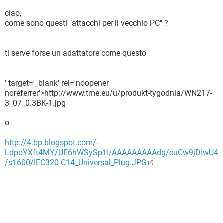
ciao,
come sono questi "attacchi per il vecchio PC" ?
ti serve forse un adattatore come questo
' target='_blank' rel='noopener
noreferrer'>http://www.tme.eu/u/produkt-tygodnia/WN217-
3_07_0.3BK-1.jpg
o
http://4.bp.blogspot.com/-
LdpoYXft4MY/UE6hWSySp1I/AAAAAAAAAdg/euCw9jDIwU4
/s1600/IEC320-C14_Universal_Plug.JPG