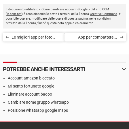
Il documento intitolato « Come cambiare account Google » dal sito
CCM
(
it.ccm.net
) è reso disponibile sotto i termini della licenza
Creative Commons
. È
possibile copiare, modificare delle copie di questa pagina, nelle condizioni
previste dalla licenza, finché questa nota appaia chiaramente.
Le migliori app per foto
App per combattere la
natalizie
dipendenza dallo
smartphone
POTREBBE ANCHE INTERESSARTI
Account amazon bloccato
Mi sento fortunato google
Eliminare account badoo
Cambiare nome gruppo whatsapp
Posizione whatsapp google maps