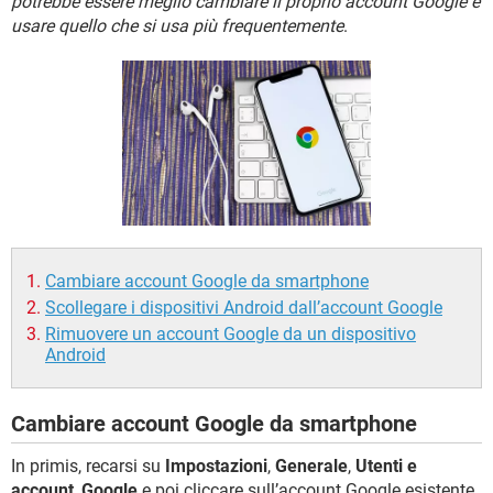
potrebbe essere meglio cambiare il proprio account Google e
TIKTOK
FACEBOOK
usare quello che si usa più frequentemente
.
HARDWARE
Cambiare account Google da smartphone
Scollegare i dispositivi Android dall’account Google
Rimuovere un account Google da un dispositivo
Android
Cambiare account Google da smartphone
In primis, recarsi su
Impostazioni
,
Generale
,
Utenti e
account
,
Google
e poi cliccare sull’account Google esistente.