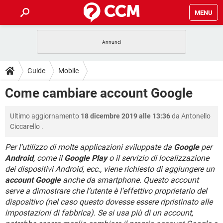
MENU
HOME
COVID-19
GAMING
GUIDE
Guide
Mobile
INTRATTENIMENTO
ANDROID
COVID-19
GAMING
DOWNLOAD
Come cambiare account Google
iOS
WINDOWS 10
INTRATTENIMENTO
ANDROID
INSTAGRAM
COVID-19
WHATSAPP
GAMING
FORUM
Ultimo aggiornamento
18 dicembre 2019 alle 13:36
da
Antonello
iOS
WINDOWS 10
TIKTOK
INTRATTENIMENTO
FACEBOOK
ANDROID
Ciccarello
.
INSTAGRAM
COVID-19
WHATSAPP
GAMING
GLOSSARIO
HARDWARE
iOS
WINDOWS 10
Per l’utilizzo di molte applicazioni sviluppate da
Google
per
TIKTOK
INTRATTENIMENTO
FACEBOOK
ANDROID
Android
, come il
Google Play
o il servizio di localizzazione
INSTAGRAM
COVID-19
WHATSAPP
GAMING
HARDWARE
iOS
WINDOWS 10
dei dispositivi Android, ecc., viene richiesto di aggiungere un
TIKTOK
INTRATTENIMENTO
FACEBOOK
ANDROID
account Google
anche da smartphone. Questo account
INSTAGRAM
WHATSAPP
serve a dimostrare che l’utente è l’effettivo proprietario del
HARDWARE
iOS
WINDOWS 10
dispositivo (nel caso questo dovesse essere ripristinato alle
TIKTOK
FACEBOOK
INSTAGRAM
WHATSAPP
impostazioni di fabbrica). Se si usa più di un account,
HARDWARE