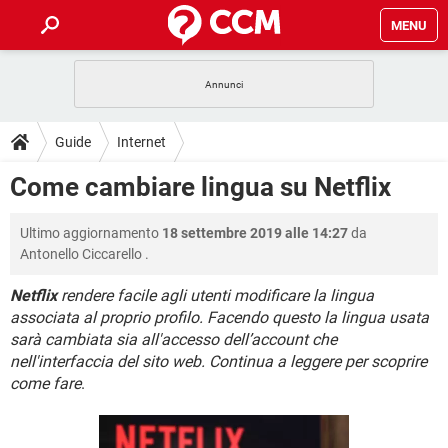
MENU
HOME
COVID-19
GAMING
GUIDE
Guide
Internet
INTRATTENIMENTO
ANDROID
COVID-19
GAMING
DOWNLOAD
Come cambiare lingua su Netflix
iOS
WINDOWS 10
INTRATTENIMENTO
ANDROID
INSTAGRAM
COVID-19
WHATSAPP
GAMING
FORUM
Ultimo aggiornamento
18 settembre 2019 alle 14:27
da
iOS
WINDOWS 10
TIKTOK
INTRATTENIMENTO
FACEBOOK
ANDROID
Antonello Ciccarello
.
INSTAGRAM
COVID-19
WHATSAPP
GAMING
GLOSSARIO
HARDWARE
iOS
WINDOWS 10
Netflix
rendere facile agli utenti modificare la lingua
TIKTOK
INTRATTENIMENTO
FACEBOOK
ANDROID
associata al proprio profilo. Facendo questo la lingua usata
INSTAGRAM
COVID-19
WHATSAPP
GAMING
HARDWARE
iOS
WINDOWS 10
sarà cambiata sia all'accesso dell’account che
TIKTOK
INTRATTENIMENTO
FACEBOOK
ANDROID
nell'interfaccia del sito web. Continua a leggere per scoprire
INSTAGRAM
WHATSAPP
come fare
.
HARDWARE
iOS
WINDOWS 10
TIKTOK
FACEBOOK
INSTAGRAM
WHATSAPP
HARDWARE