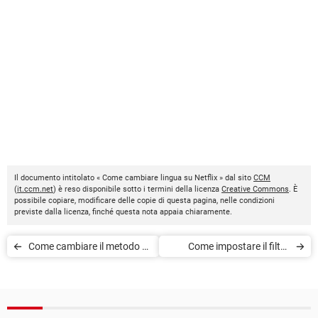
Il documento intitolato « Come cambiare lingua su Netflix » dal sito
CCM
(
it.ccm.net
) è reso disponibile sotto i termini della licenza
Creative Commons
. È
possibile copiare, modificare delle copie di questa pagina, nelle condizioni
previste dalla licenza, finché questa nota appaia chiaramente.
Come cambiare il metodo di
Come impostare il filtro
pagamento su Netflix
famiglia su Netflix