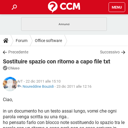
MENU
HOME
COVID-19
GAMING
GUIDE
Forum
Office software
INTRATTENIMENTO
ANDROID
COVID-19
GAMING
DOWNLOAD
Precedente
Successivo
iOS
WINDOWS 10
INTRATTENIMENTO
ANDROID
Sostituire spazio con ritorno a capo file txt
INSTAGRAM
COVID-19
WHATSAPP
GAMING
FORUM
iOS
WINDOWS 10
Chiuso
TIKTOK
INTRATTENIMENTO
FACEBOOK
ANDROID
INSTAGRAM
COVID-19
WHATSAPP
GAMING
GLOSSARIO
HARDWARE
iOS
ArT
- 22 dic 2011 alle 15:10
WINDOWS 10
TIKTOK
INTRATTENIMENTO
FACEBOOK
ANDROID
Noureddine Bouzidi
-
23 dic 2011 alle 12:16
INSTAGRAM
COVID-19
WHATSAPP
GAMING
HARDWARE
iOS
WINDOWS 10
Ciao,
TIKTOK
INTRATTENIMENTO
FACEBOOK
ANDROID
INSTAGRAM
WHATSAPP
in un documento ho un testo assai lungo, vorrei che ogni
HARDWARE
iOS
WINDOWS 10
TIKTOK
FACEBOOK
parola venga scritta su una riga..
INSTAGRAM
WHATSAPP
ho pensato farlo con blocco note sostituendo lo spazio tra le
HARDWARE