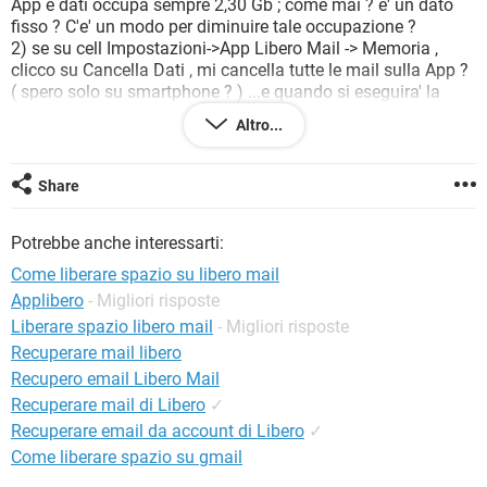
App e dati occupa sempre 2,30 Gb ; come mai ? e' un dato
TIKTOK
FACEBOOK
fisso ? C'e' un modo per diminuire tale occupazione ?
HARDWARE
2) se su cell Impostazioni->App Libero Mail -> Memoria ,
clicco su Cancella Dati , mi cancella tutte le mail sulla App ?
( spero solo su smartphone ? ) ...e quando si eseguira' la
sincronia con Libero mail del pc , rivedro' tutte le mail anche
Altro...
dalla app smartphone ? ( mi hanno consigliato di non
eseguire Cancela Dati perche' poi la app potrebbe non
funzionare bene ....)
Share
grazie, cordiali saluti
Potrebbe anche interessarti:
Come liberare spazio su libero mail
Applibero
- Migliori risposte
Liberare spazio libero mail
- Migliori risposte
Recuperare mail libero
Recupero email Libero Mail
Recuperare mail di Libero
✓
Recuperare email da account di Libero
✓
Come liberare spazio su gmail