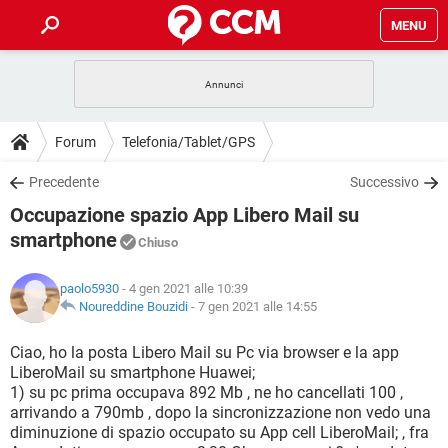
MENU
HOME
COVID-19
GAMING
GUIDE
Forum
Telefonia/Tablet/GPS
INTRATTENIMENTO
ANDROID
COVID-19
GAMING
DOWNLOAD
Precedente
Successivo
iOS
WINDOWS 10
INTRATTENIMENTO
ANDROID
Occupazione spazio App Libero Mail su
INSTAGRAM
COVID-19
WHATSAPP
GAMING
FORUM
iOS
WINDOWS 10
smartphone
Chiuso
TIKTOK
INTRATTENIMENTO
FACEBOOK
ANDROID
INSTAGRAM
COVID-19
WHATSAPP
GAMING
GLOSSARIO
HARDWARE
iOS
WINDOWS 10
paolo5930
- 4 gen 2021 alle 10:39
TIKTOK
INTRATTENIMENTO
FACEBOOK
ANDROID
Noureddine Bouzidi
-
7 gen 2021 alle 14:55
INSTAGRAM
COVID-19
WHATSAPP
GAMING
HARDWARE
iOS
WINDOWS 10
Ciao, ho la posta Libero Mail su Pc via browser e la app
TIKTOK
INTRATTENIMENTO
FACEBOOK
ANDROID
INSTAGRAM
WHATSAPP
LiberoMail su smartphone Huawei;
HARDWARE
iOS
WINDOWS 10
1) su pc prima occupava 892 Mb , ne ho cancellati 100 ,
TIKTOK
FACEBOOK
arrivando a 790mb , dopo la sincronizzazione non vedo una
INSTAGRAM
WHATSAPP
diminuzione di spazio occupato su App cell LiberoMail; , fra
HARDWARE