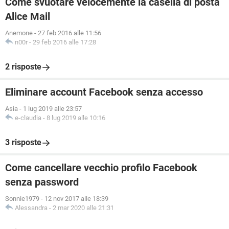
Come svuotare velocemente la casella di posta
Alice Mail
Anemone
-
27 feb 2016 alle 11:56
n00r
-
29 feb 2016 alle 17:28
2 risposte
Eliminare account Facebook senza accesso
Asia
-
1 lug 2019 alle 23:57
e-claudia
-
8 lug 2019 alle 10:16
3 risposte
Come cancellare vecchio profilo Facebook
senza password
Sonnie1979
-
12 nov 2017 alle 18:39
Alessandra
-
2 mar 2020 alle 21:31