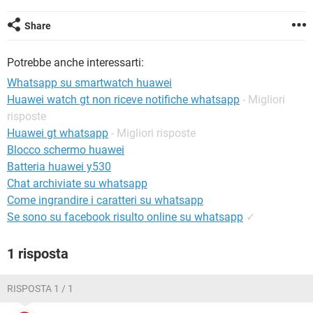
TIKTOK
FACEBOOK
Share
HARDWARE
Potrebbe anche interessarti:
Whatsapp su smartwatch huawei
Huawei watch gt non riceve notifiche whatsapp
- Migliori
risposte
Huawei gt whatsapp
- Migliori risposte
Blocco schermo huawei
Batteria huawei y530
Chat archiviate su whatsapp
Come ingrandire i caratteri su whatsapp
Se sono su facebook risulto online su whatsapp
✓
1 risposta
RISPOSTA 1 / 1