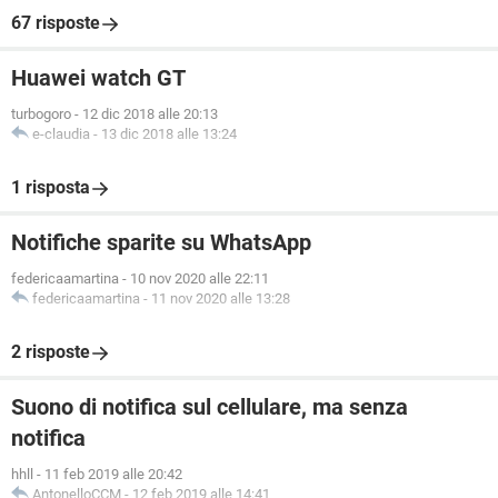
67 risposte
Huawei watch GT
turbogoro
-
12 dic 2018 alle 20:13
e-claudia
-
13 dic 2018 alle 13:24
1 risposta
Notifiche sparite su WhatsApp
federicaamartina
-
10 nov 2020 alle 22:11
federicaamartina
-
11 nov 2020 alle 13:28
2 risposte
Suono di notifica sul cellulare, ma senza
notifica
hhll
-
11 feb 2019 alle 20:42
AntonelloCCM
-
12 feb 2019 alle 14:41