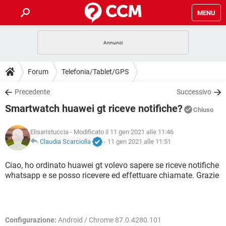
MENU
HOME
COVID-19
GAMING
GUIDE
Forum
Telefonia/Tablet/GPS
INTRATTENIMENTO
ANDROID
COVID-19
GAMING
DOWNLOAD
Precedente
Successivo
iOS
WINDOWS 10
INTRATTENIMENTO
ANDROID
Smartwatch huawei gt riceve notifiche?
INSTAGRAM
COVID-19
WHATSAPP
GAMING
Chiuso
FORUM
iOS
WINDOWS 10
TIKTOK
INTRATTENIMENTO
FACEBOOK
ANDROID
Elisaristuccia
- Modificato il 11 gen 2021 alle 11:46
INSTAGRAM
COVID-19
WHATSAPP
GAMING
GLOSSARIO
Claudia Scarciolla
-
11 gen 2021 alle 11:51
HARDWARE
iOS
WINDOWS 10
TIKTOK
INTRATTENIMENTO
FACEBOOK
ANDROID
INSTAGRAM
COVID-19
WHATSAPP
GAMING
Ciao, ho ordinato huawei gt volevo sapere se riceve notifiche
HARDWARE
iOS
WINDOWS 10
whatsapp e se posso ricevere ed effettuare chiamate. Grazie
TIKTOK
INTRATTENIMENTO
FACEBOOK
ANDROID
INSTAGRAM
WHATSAPP
HARDWARE
iOS
WINDOWS 10
TIKTOK
FACEBOOK
INSTAGRAM
WHATSAPP
Configurazione:
Android / Chrome 87.0.4280.101
HARDWARE