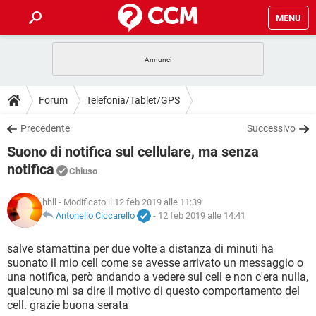
MENU
HOME
COVID-19
GAMING
GUIDE
Forum
Telefonia/Tablet/GPS
INTRATTENIMENTO
ANDROID
COVID-19
GAMING
DOWNLOAD
Precedente
Successivo
iOS
WINDOWS 10
INTRATTENIMENTO
ANDROID
Suono di notifica sul cellulare, ma senza
INSTAGRAM
COVID-19
WHATSAPP
GAMING
FORUM
iOS
WINDOWS 10
notifica
Chiuso
TIKTOK
INTRATTENIMENTO
FACEBOOK
ANDROID
INSTAGRAM
COVID-19
WHATSAPP
GAMING
GLOSSARIO
HARDWARE
iOS
WINDOWS 10
hhll
- Modificato il 12 feb 2019 alle 11:39
TIKTOK
INTRATTENIMENTO
FACEBOOK
ANDROID
Antonello Ciccarello
-
12 feb 2019 alle 14:41
INSTAGRAM
COVID-19
WHATSAPP
GAMING
HARDWARE
iOS
WINDOWS 10
salve stamattina per due volte a distanza di minuti ha
TIKTOK
INTRATTENIMENTO
FACEBOOK
ANDROID
INSTAGRAM
WHATSAPP
suonato il mio cell come se avesse arrivato un messaggio o
HARDWARE
iOS
WINDOWS 10
una notifica, però andando a vedere sul cell e non c'era nulla,
TIKTOK
FACEBOOK
qualcuno mi sa dire il motivo di questo comportamento del
INSTAGRAM
WHATSAPP
cell. grazie buona serata
HARDWARE