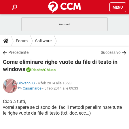
MENU
HOME
COVID-19
GAMING
GUIDE
Forum
Software
INTRATTENIMENTO
ANDROID
COVID-19
GAMING
DOWNLOAD
Precedente
Successivo
iOS
WINDOWS 10
INTRATTENIMENTO
ANDROID
Come eliminare righe vuote da file di testo in
INSTAGRAM
COVID-19
WHATSAPP
GAMING
FORUM
iOS
WINDOWS 10
windows
Risolto
/Chiuso
TIKTOK
INTRATTENIMENTO
FACEBOOK
ANDROID
INSTAGRAM
COVID-19
WHATSAPP
GAMING
GLOSSARIO
HARDWARE
iOS
WINDOWS 10
Giovanni G
- 4 feb 2014 alle 16:23
TIKTOK
INTRATTENIMENTO
FACEBOOK
ANDROID
Casamarce
-
5 feb 2014 alle 09:33
INSTAGRAM
COVID-19
WHATSAPP
GAMING
HARDWARE
iOS
WINDOWS 10
Ciao a tutti,
TIKTOK
INTRATTENIMENTO
FACEBOOK
ANDROID
INSTAGRAM
WHATSAPP
vorrei sapere se ci sono dei facili metodi per eliminare tutte
HARDWARE
iOS
WINDOWS 10
le righe vuote da file di testo (txt, doc, ecc...)
TIKTOK
FACEBOOK
INSTAGRAM
WHATSAPP
HARDWARE