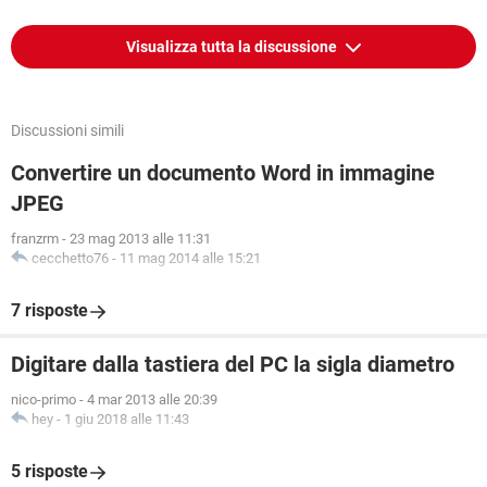
Visualizza tutta la discussione
Discussioni simili
Convertire un documento Word in immagine
JPEG
franzrm
-
23 mag 2013 alle 11:31
cecchetto76
-
11 mag 2014 alle 15:21
7 risposte
Digitare dalla tastiera del PC la sigla diametro
nico-primo
-
4 mar 2013 alle 20:39
hey
-
1 giu 2018 alle 11:43
5 risposte