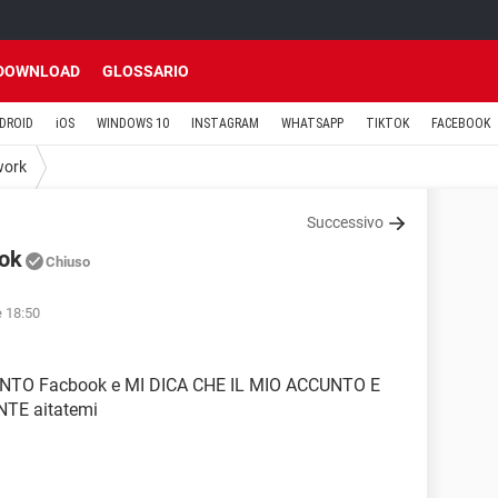
DOWNLOAD
GLOSSARIO
DROID
iOS
WINDOWS 10
INSTAGRAM
WHATSAPP
TIKTOK
FACEBOOK
work
Successivo
ook
Chiuso
e 18:50
 CCUNTO Facbook e MI DICA CHE IL MIO ACCUNTO E
E aitatemi