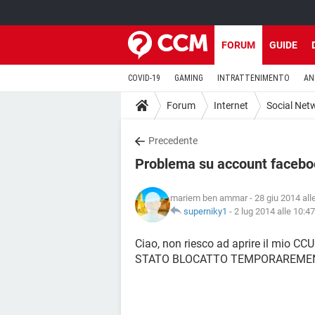
FORUM
GUIDE
COVID-19
GAMING
INTRATTENIMENTO
AN
Forum
Internet
Social Net
Precedente
Problema su account faceb
mariem ben ammar
- 28 giu 2014 all
superniky1
-
2 lug 2014 alle 10:47
Ciao, non riesco ad aprire il mio
STATO BLOCATTO TEMPORAREMENT