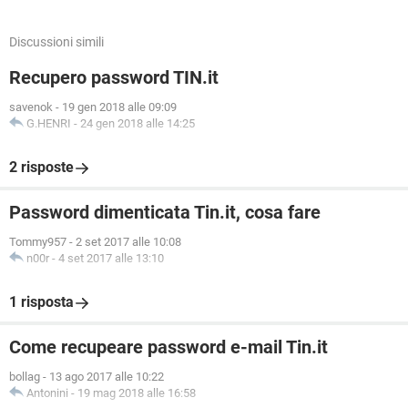
Discussioni simili
Recupero password TIN.it
savenok
-
19 gen 2018 alle 09:09
G.HENRI
-
24 gen 2018 alle 14:25
2 risposte
Password dimenticata Tin.it, cosa fare
Tommy957
-
2 set 2017 alle 10:08
n00r
-
4 set 2017 alle 13:10
1 risposta
Come recupeare password e-mail Tin.it
bollag
-
13 ago 2017 alle 10:22
Antonini
-
19 mag 2018 alle 16:58