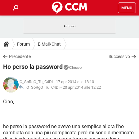
MENU
HOME
COVID-19
GAMING
GUIDE
Forum
E-Mail/Chat
INTRATTENIMENTO
ANDROID
COVID-19
GAMING
DOWNLOAD
Precedente
Successivo
iOS
WINDOWS 10
INTRATTENIMENTO
ANDROID
Ho perso la password
INSTAGRAM
COVID-19
WHATSAPP
GAMING
Chiuso
FORUM
iOS
WINDOWS 10
TIKTOK
INTRATTENIMENTO
FACEBOOK
ANDROID
iO_SoRgO_Tu_C4Di
- 17 apr 2014 alle 18:10
INSTAGRAM
COVID-19
WHATSAPP
GAMING
GLOSSARIO
iO_SoRgO_Tu_C4Di -
20 apr 2014 alle 12:22
HARDWARE
iOS
WINDOWS 10
TIKTOK
INTRATTENIMENTO
FACEBOOK
ANDROID
INSTAGRAM
COVID-19
WHATSAPP
GAMING
Ciao,
HARDWARE
iOS
WINDOWS 10
TIKTOK
INTRATTENIMENTO
FACEBOOK
ANDROID
INSTAGRAM
WHATSAPP
HARDWARE
iOS
WINDOWS 10
TIKTOK
FACEBOOK
ho perso la password ne avevo una semplice allora l'ho
INSTAGRAM
WHATSAPP
cambiata con una piú complicata peró mi sono dimenticato
HARDWARE
di scriverla quindi non so come fare se per caso dovrei