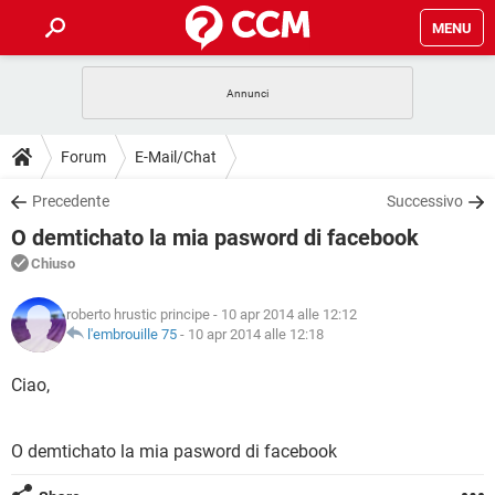
MENU
HOME
COVID-19
GAMING
GUIDE
Forum
E-Mail/Chat
INTRATTENIMENTO
ANDROID
COVID-19
GAMING
DOWNLOAD
Precedente
Successivo
iOS
WINDOWS 10
INTRATTENIMENTO
ANDROID
O demtichato la mia pasword di facebook
INSTAGRAM
COVID-19
WHATSAPP
GAMING
FORUM
iOS
WINDOWS 10
Chiuso
TIKTOK
INTRATTENIMENTO
FACEBOOK
ANDROID
INSTAGRAM
COVID-19
WHATSAPP
GAMING
GLOSSARIO
HARDWARE
iOS
roberto hrustic principe
- 10 apr 2014 alle 12:12
WINDOWS 10
TIKTOK
INTRATTENIMENTO
FACEBOOK
ANDROID
l'embrouille 75
-
10 apr 2014 alle 12:18
INSTAGRAM
COVID-19
WHATSAPP
GAMING
HARDWARE
iOS
WINDOWS 10
Ciao,
TIKTOK
INTRATTENIMENTO
FACEBOOK
ANDROID
INSTAGRAM
WHATSAPP
HARDWARE
iOS
WINDOWS 10
TIKTOK
FACEBOOK
O demtichato la mia pasword di facebook
INSTAGRAM
WHATSAPP
HARDWARE