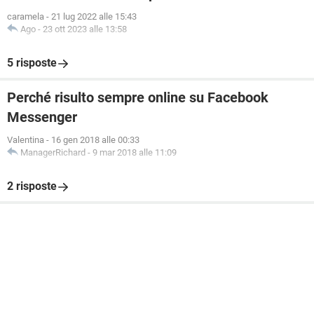
caramela
-
21 lug 2022 alle 15:43
Ago
-
23 ott 2023 alle 13:58
5 risposte
Perché risulto sempre online su Facebook
Messenger
Valentina
-
16 gen 2018 alle 00:33
ManagerRichard
-
9 mar 2018 alle 11:09
2 risposte