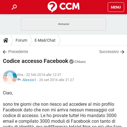
MENU
HOME
COVID-19
GAMING
GUIDE
Forum
E-Mail/Chat
INTRATTENIMENTO
ANDROID
COVID-19
GAMING
DOWNLOAD
Precedente
Successivo
iOS
WINDOWS 10
INTRATTENIMENTO
ANDROID
Codice accesso Facebook
INSTAGRAM
COVID-19
WHATSAPP
GAMING
Chiuso
FORUM
iOS
WINDOWS 10
TIKTOK
INTRATTENIMENTO
FACEBOOK
ANDROID
Kira
- 22 feb 2014 alle 12:37
INSTAGRAM
COVID-19
WHATSAPP
GAMING
GLOSSARIO
Alessio1
-
26 set 2016 alle 21:27
HARDWARE
iOS
WINDOWS 10
TIKTOK
INTRATTENIMENTO
FACEBOOK
ANDROID
INSTAGRAM
COVID-19
WHATSAPP
GAMING
Ciao,
HARDWARE
iOS
WINDOWS 10
TIKTOK
INTRATTENIMENTO
FACEBOOK
ANDROID
sono tre giorni che non riesco ad accedere al mio profilo
INSTAGRAM
WHATSAPP
Facebook dato che non mi arriva nessun messaggio col
HARDWARE
iOS
WINDOWS 10
TIKTOK
FACEBOOK
codice di accesso. Le ho provate tutte! Ho mandato 3000
INSTAGRAM
WHATSAPP
email e compilato 3000 moduli di Facebook con tanto di
HARDWARE
carta di identità, ma indifferenza totale! Non so più che fare.