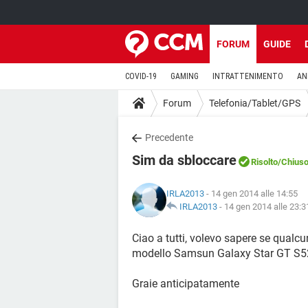
FORUM
GUIDE
COVID-19
GAMING
INTRATTENIMENTO
AN
Forum
Telefonia/Tablet/GPS
Precedente
Sim da sbloccare
Risolto
/Chius
IRLA2013
- 14 gen 2014 alle 14:55
IRLA2013
-
14 gen 2014 alle 23:3
Ciao a tutti, volevo sapere se qualc
modello Samsun Galaxy Star GT S
Graie anticipatamente