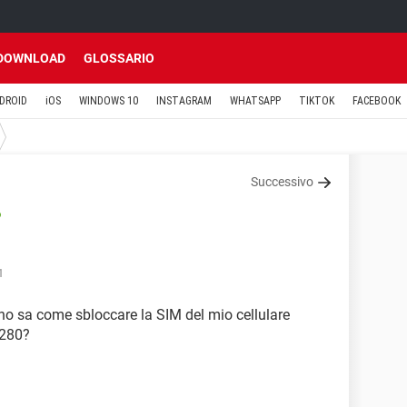
DOWNLOAD
GLOSSARIO
DROID
iOS
WINDOWS 10
INSTAGRAM
WHATSAPP
TIKTOK
FACEBOOK
Successivo
o
1
uno sa come sbloccare la SIM del mio cellulare
5280?