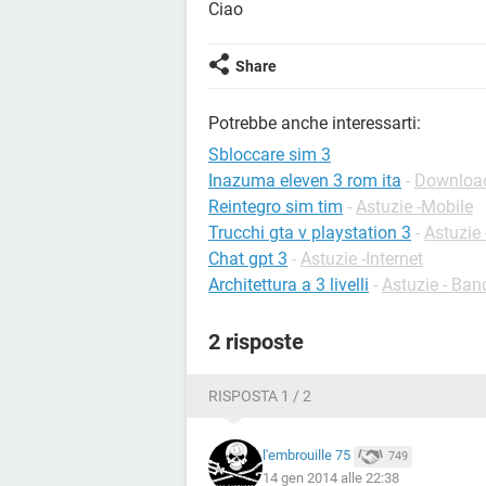
Ciao
Share
Potrebbe anche interessarti:
Sbloccare sim 3
Inazuma eleven 3 rom ita
-
Download
Reintegro sim tim
-
Astuzie -Mobile
Trucchi gta v playstation 3
-
Astuzie
Chat gpt 3
-
Astuzie -Internet
Architettura a 3 livelli
-
Astuzie - Ban
2 risposte
RISPOSTA 1 / 2
l'embrouille 75
749
14 gen 2014 alle 22:38