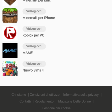
Minecraft per Mac
Videogiochi
Minecraft per iPhone
Videogiochi
Roblox per PC
Videogiochi
MAME
Videogiochi
Nuovo Sims 4
Chi siamo
Condizioni di utilizzo
Informativa sulla privacy
Contatti
Regolamento
Magazine Delle Donne
Gestione dei cookie